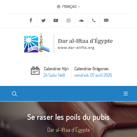
FRANÇAIS
Facebook
Twitter
Youtube
Instagram
Soundcloud
+20 2 25970400
ask@dar-alifta.o
Calendrier Hijri
Calendrier Grégorien
24 Safar 1448
vendredi, 07 août 2026
Se raser les poils du pubis
Dar al-Iftaa d'Égypte