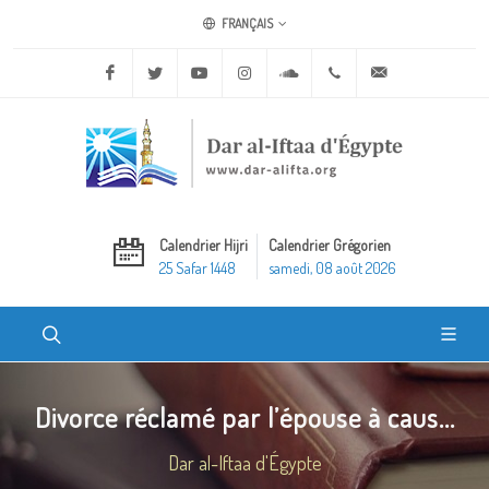
FRANÇAIS
Facebook
Twitter
Youtube
Instagram
Soundcloud
+20 2 25970400
ask@dar-alifta.o
Calendrier Hijri
Calendrier Grégorien
25 Safar 1448
samedi, 08 août 2026
Divorce réclamé par l’épouse à caus...
Dar al-Iftaa d'Égypte