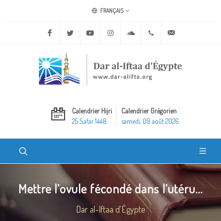
FRANÇAIS
Facebook
Twitter
Youtube
Instagram
Soundcloud
+20 2 25970400
ask@dar-alifta.o
Calendrier Hijri
Calendrier Grégorien
25 Safar 1448
samedi, 08 août 2026
Mettre l’ovule fécondé dans l’utéru...
Dar al-Iftaa d'Égypte