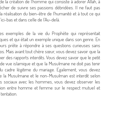
e la création de l’homme qui consiste à adorer Allah, à
pêcher de suivre ses passions débridées. Il ne faut pas
la réalisation du bien-être de l’humanité et à tout ce qui
’ici-bas et dans celle de l’Au-delà.
es exemples de la vie du Prophète qui représentait
iques et qui était un exemple unique dans son genre. En
ujours prête à répondre à ses questions curieuses sans
pos. Mais avant tout chère sœur, vous devez savoir que la
r des rapports interdits. Vous devez savoir que le petit
de vue islamique et que la Musulmane ne doit pas tenir
 du cadre légitime du mariage. Egalement, vous devez
re la Musulmane et le non-Musulman est interdit selon
ts sociaux avec les hommes, vous devez observer les
lation entre homme et femme sur le respect mutuel et
 tentation.