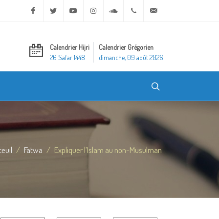
Facebook
Twitter
Youtube
Instagram
Soundcloud
+20 2 25970400
ask@dar-alifta.org
Calendrier Hijri
Calendrier Grégorien
26 Safar 1448
dimanche, 09 août 2026
euil
Fatwa
Expliquer l’Islam au non-Musulman