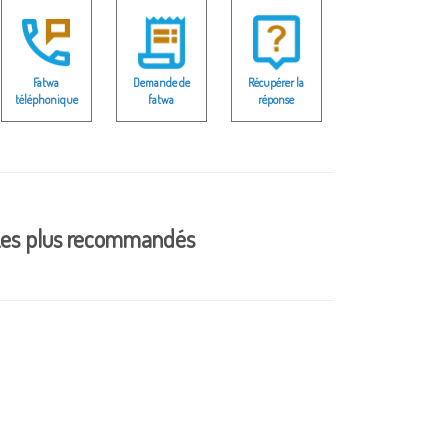
Fatwa
Demande de
Récupérer la
téléphonique
fatwa
réponse
es plus recommandés