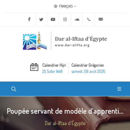
FRANÇAIS
Facebook
Twitter
Youtube
Instagram
Soundcloud
+20 2 25970400
ask@dar-alifta.o
Calendrier Hijri
Calendrier Grégorien
25 Safar 1448
samedi, 08 août 2026
Poupée servant de modèle d’apprenti...
Dar al-Iftaa d'Égypte