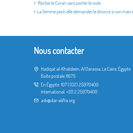
Réciter le Coran sans porter le voile
La femme peut-elle demander le divorce si son mari n
Nous contacter
Hadiqat al-Khalideen, Al Darassa, Le Caire, Égypte
Boîte postale 11675
En Égypte:
107
|
(02) 25970400
International:
+20 2 25970400
ask@dar-alifta.org