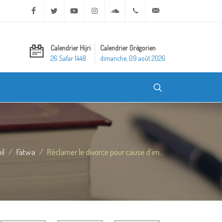
Facebook
Twitter
Youtube
Instagram
Soundcloud
+20 2 25970400
ask@dar-alifta.org
Calendrier Hijri
Calendrier Grégorien
26 Safar 1448
dimanche, 09 août 2026
il
Fatwa
Réclamer le divorce pour cause d’im...