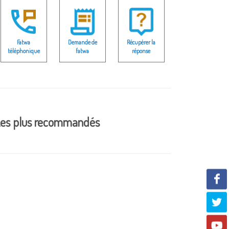
Fatwa
Demande de
Récupérer la
téléphonique
fatwa
réponse
es plus recommandés