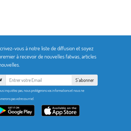
crivez-vous à notre liste de diffusion et soyez
premier à recevoir de nouvelles fatwas, articles
nouvelles.
S'abonner
ous inquiétez pas, nous protégerons vos informations et nous ne
merons pas votre courriel.