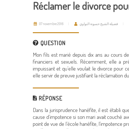
Réclamer le divorce pou
07 novembre 2016
فضيلة الشيخ حسونة النواوي
QUESTION
Mon fils est marié depuis dix ans au cours des
financiers et sexuels. Récemment, elle a pr
impuissant et qu’elle voulait le divorce pour 
elle servir de preuve justifiant la réclamation d
RÉPONSE
Dans la jurisprudence hanéfite, il est établi q
cause d’impotence si son mari avait couché ave
point de vue de l’école hanéfite, l’impotence pro