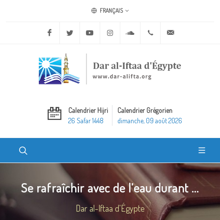
FRANÇAIS
Facebook
Twitter
Youtube
Instagram
Soundcloud
+20 2 25970400
ask@dar-alifta.o
Calendrier Hijri
Calendrier Grégorien
26 Safar 1448
dimanche, 09 août 2026
Se rafraîchir avec de l’eau durant ...
Dar al-Iftaa d'Égypte