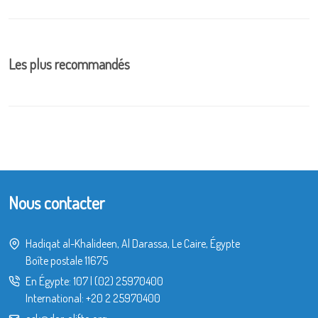
Les plus recommandés
Nous contacter
Hadiqat al-Khalideen, Al Darassa, Le Caire, Égypte
Boîte postale 11675
En Égypte:
107
|
(02) 25970400
International:
+20 2 25970400