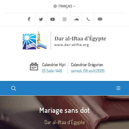
FRANÇAIS
Facebook
Twitter
Youtube
Instagram
Soundcloud
+20 2 25970400
ask@dar-alifta.o
Calendrier Hijri
Calendrier Grégorien
25 Safar 1448
samedi, 08 août 2026
Mariage sans dot
Dar al-Iftaa d'Égypte