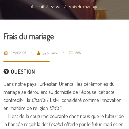
Acceuil
Fatwa
Frais du mariage
Frais du mariage
10 avril 2008
أمانة الفتوى
1866
QUESTION
Dans notre pays Turkestan Oriental, les cérémonies du
mariage se déroulent au domicile de l’épouse, cet acte
contredit-il la
Chari’a
? Est-il considéré comme Innovation
en matière de religion
Bid’a
?
Il est de la coutume courante chez nous que le tuteur de
la fiancée reçoit la dot (
mahr
) offerte par le futur mari et en