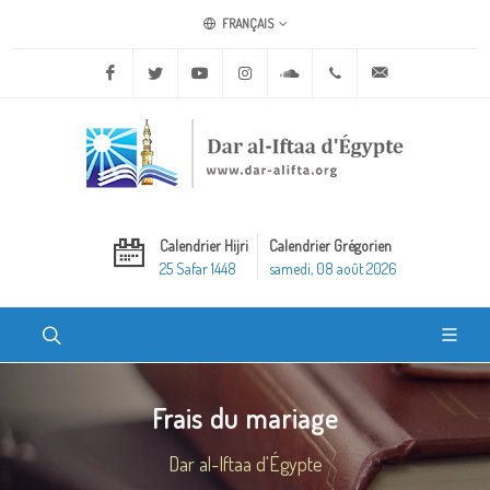
FRANÇAIS
Facebook
Twitter
Youtube
Instagram
Soundcloud
+20 2 25970400
ask@dar-alifta.o
Calendrier Hijri
Calendrier Grégorien
25 Safar 1448
samedi, 08 août 2026
Frais du mariage
Dar al-Iftaa d'Égypte