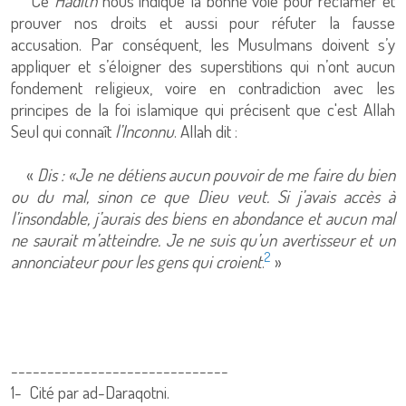
Ce
Hadith
nous indique la bonne voie pour réclamer et
prouver nos droits et aussi pour réfuter la fausse
accusation. Par conséquent, les Musulmans doivent s’y
appliquer et s’éloigner des superstitions qui n’ont aucun
fondement religieux, voire en contradiction avec les
principes de la foi islamique qui précisent que c'est Allah
Seul qui connaît
l’Inconnu
. Allah dit :
«
Dis : «Je ne détiens aucun pouvoir de me faire du bien
ou du mal, sinon ce que Dieu veut. Si j’avais accès à
l’insondable, j’aurais des biens en abondance et aucun mal
ne saurait m’atteindre. Je ne suis qu’un avertisseur et un
2
annonciateur pour les gens qui croient
.
»
------------------------------
1-
Cité par ad-Daraqotni.