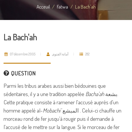
Acceuil
Fatwa
La Bach'ah
La Bach'ah
07 décembre 2005
أمانة الفتوى
282
QUESTION
Parmi les tribus arabes aussi bien bédouines que
sédentaires, il y a une tradition appelée
Bacha'ah
بشعة.
Cette pratique consiste à ramener l'accusé auprès d'un
homme appelé al-
Mobachi'
المبشع . Celui-ci chauffe un
morceau rond de fer jusqu'à rougir puis il demande à
l'accusé de le mettre sur la langue. Si le morceau de fer