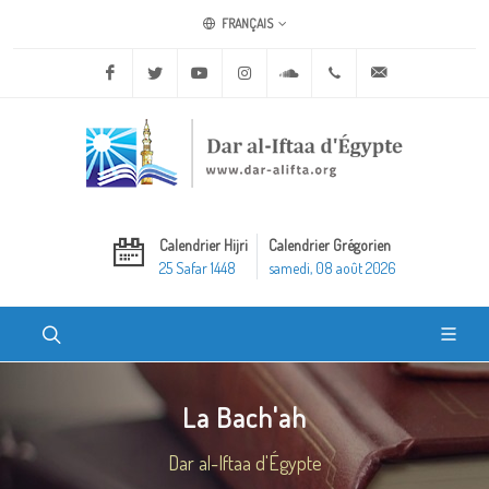
FRANÇAIS
Facebook
Twitter
Youtube
Instagram
Soundcloud
+20 2 25970400
ask@dar-alifta.o
Calendrier Hijri
Calendrier Grégorien
25 Safar 1448
samedi, 08 août 2026
La Bach'ah
Dar al-Iftaa d'Égypte