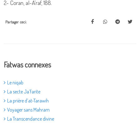
2-
Coran, al-A'raf, 188.
Partager ceci:
Fatwas connexes
Le niqab
La secte Ja’farite
La prière d’at-Tarawih
Voyager sans Mahram
La Transcendance divine