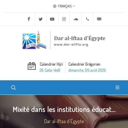
FRANÇAIS
Facebook
Twitter
Youtube
Instagram
Soundcloud
+20 2 25970400
ask@dar-alifta.o
Calendrier Hijri
Calendrier Grégorien
26 Safar 1448
dimanche, 09 août 2026
Mixité dans les institutions éducat...
Dar al-Iftaa d'Égypte