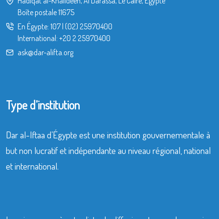
Hadiqat al-Khalideen, Al Darassa, Le Caire, Égypte
Boîte postale 11675
En Égypte:
107
|
(02) 25970400
International:
+20 2 25970400
ask@dar-alifta.org
Type d’institution
Dar al-Iftaa d’Égypte est une institution gouvernementale à
but non lucratif et indépendante au niveau régional, national
et international.