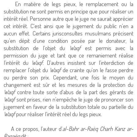
En matière de legs pieux, le remplacement ou la
substitution ne sont permis en principe que pour réaliser un
intérêt réel. Personne autre que le juge ne saurait apprécier
cet intérêt. C'est ainsi que le jugement du public n'en a
aucun effet. Certains jurisconsultes musulmans précisent
qu'en dépit d'une condition posée par le donateur, la
substitution de l'objet du
Waqf
est permis avec la
permission du juge et tant que ce remaniement réalise
l'intérêt du
Waqf
. D'autres insistent sur l'interdiction de
remplacer l'objet du
Waqf
de crainte qu'on le fasse perdre
ou perdre son prix. Cependant, une fois le moyen du
changement est sûr et les mesures de la protection du
Waqf
contre toute sorte d'abus de la part des gérants de
Waqf
sont prises, rien n'empêche le juge de prononcer son
jugement en faveur de la substitution totale ou partielle du
Waqf
pour réaliser l'intérêt réel du legs pieux.
A ce propos, l'auteur d'
al-Bahr ar-Raëq Charh Kanz ar-
Raqaëq
dit :