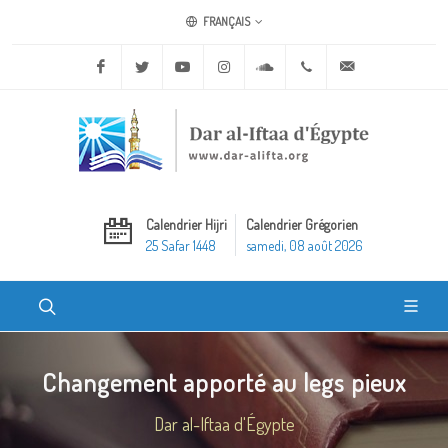
FRANÇAIS
Facebook
Twitter
Youtube
Instagram
Soundcloud
+20 2 25970400
ask@dar-alifta.o
Calendrier Hijri
Calendrier Grégorien
25 Safar 1448
samedi, 08 août 2026
Changement apporté au legs pieux
Dar al-Iftaa d'Égypte