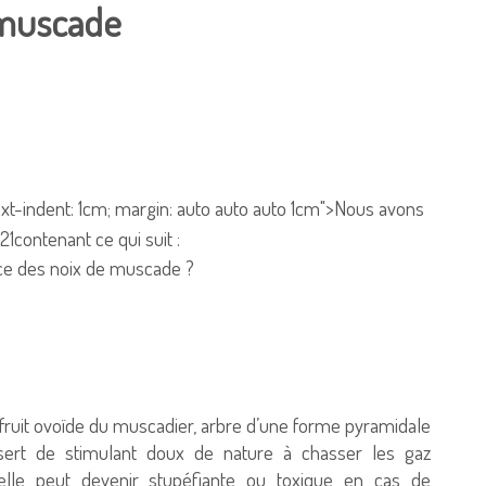
 muscade
 text-indent: 1cm; margin: auto auto auto 1cm">
Nous avons
contenant ce qui suit :
erce des noix de muscade ?
 fruit ovoïde du muscadier, arbre d’une forme pyramidale
 sert de stimulant doux de nature à chasser les gaz
elle peut devenir stupéfiante ou toxique en cas de