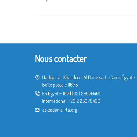
Nous contacter
Hadiqat al-Khalideen, Al Darassa, Le Caire, Égypte
Boîte postale 11675
En Égypte:
107
|
(02) 25970400
International:
+20 2 25970400
ask@dar-alifta.org