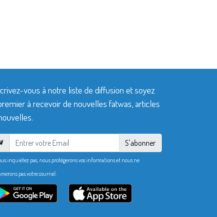
crivez-vous à notre liste de diffusion et soyez
premier à recevoir de nouvelles fatwas, articles
nouvelles.
S'abonner
ous inquiétez pas, nous protégerons vos informations et nous ne
merons pas votre courriel.