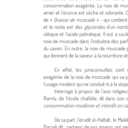
consommation exagérée. La noix de musc
amer et l’écorce est sèche et odorante. 
de «
Graisse de muscade » -
qui contien
et le reste est des
glycérides
d’un nombr
oléique et l’acide palmitique. Il est à sou
noix de muscade dans l’industrie des parf
du savon. En outre, la noix de muscade 
qui donnent de la saveur à la nourriture e
En effet, les jurisconsultes sont
exagérée de la noix de muscade qui va jus
l’usage modéré qui ne conduit ni à la stupéf
Interrogé à propos de l’avis religie
Ramly, de l’école chaféite, dit dans son
consommation modérée et interdit en ca
De sa part, l’érudit al-Hattab, le Malé
Barzali dit : certains de nos imams ont