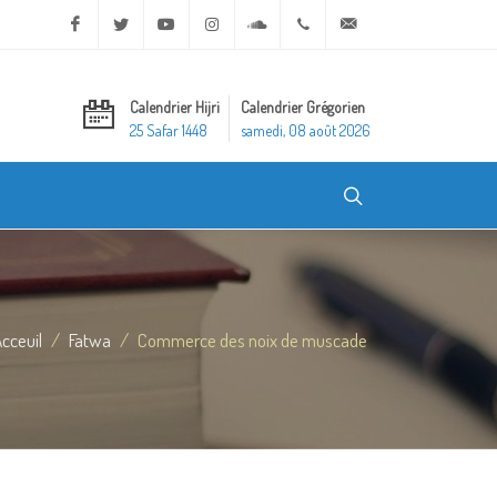
Facebook
Twitter
Youtube
Instagram
Soundcloud
+20 2 25970400
ask@dar-alifta.org
Calendrier Hijri
Calendrier Grégorien
25 Safar 1448
samedi, 08 août 2026
cceuil
Fatwa
Commerce des noix de muscade