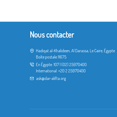
Nous contacter
Hadiqat al-Khalideen, Al Darassa, Le Caire, Égypte
Boîte postale 11675
En Égypte:
107
|
(02) 25970400
International:
+20 2 25970400
ask@dar-alifta.org