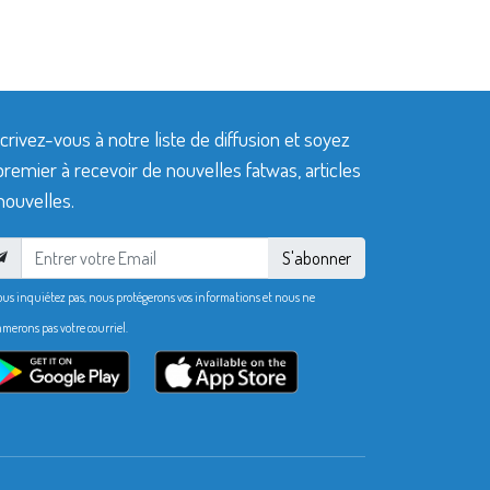
crivez-vous à notre liste de diffusion et soyez
premier à recevoir de nouvelles fatwas, articles
nouvelles.
S'abonner
ous inquiétez pas, nous protégerons vos informations et nous ne
merons pas votre courriel.