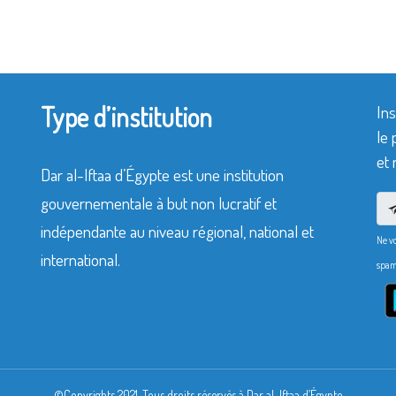
Type d’institution
Ins
le 
et 
Dar al-Iftaa d’Égypte est une institution
gouvernementale à but non lucratif et
indépendante au niveau régional, national et
Ne v
international.
spam
©Copyrights 2021. Tous droits réservés à Dar al-Iftaa d’Égypte