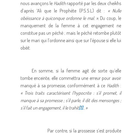
nous avançons le
Hadith
rapporté par les deux cheikhs
d’après ‘Ali que le Prophète (P.S.S.L) dit :
« Nulle
obéissance à quiconque ordonne le mal. ».
Du coup, le
manquement de la femme à cet engagement ne
constitue pas un péché ; mais le péché retombe plutôt
sur le mari qui l’ordonne ainsi que sur l’épouse si elle lui
obéit.
En somme, si la femme agit de sorte qu’elle
tombe enceinte, elle commettra une erreur pour avoir
manqué à sa promesse, conformément à ce
Hadith
:
« Trois traits caractérisent l’hypocrite : s’il promet, il
manque à sa promesse ; s’il parle, il dit des mensonges ;
s’il fait un engagement, il le trahit
[1]
.. »
Par contre, si la grossesse s’est produite