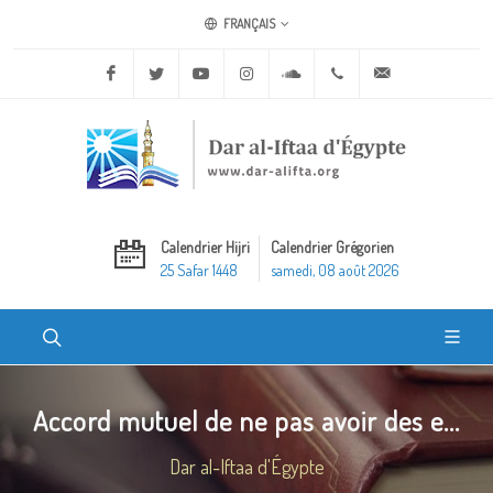
FRANÇAIS
Facebook
Twitter
Youtube
Instagram
Soundcloud
+20 2 25970400
ask@dar-alifta.o
Calendrier Hijri
Calendrier Grégorien
25 Safar 1448
samedi, 08 août 2026
Accord mutuel de ne pas avoir des e...
Dar al-Iftaa d'Égypte