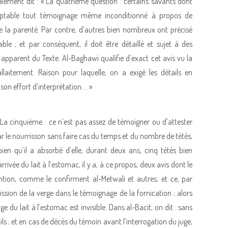
alement dit : « La quatrième question : certains savants dont
eptable tout témoignage même inconditionné à propos de
e la parenté. Par contre, d’autres bien nombreux ont précisé
le ; et par conséquent, il doit être détaillé et sujet à des
ns apparent du Texte. Al-Baghawi qualifie d’exact cet avis vu la
llaitement. Raison pour laquelle, on a exigé les détails en
on effort d’interprétation…. »
La cinquième : ce n’est pas assez de témoigner ou d’attester
par le nourrisson sans faire cas du temps et du nombre de tétés,
bien qu’il a absorbé d’elle, durant deux ans, cinq tétés bien
ivée du lait à l’estomac, il y a, à ce propos, deux avis dont le
ntion, comme le confirment al-Metwali et autres, et ce, par
ssion de la verge dans le témoignage de la fornication ; alors
ge du lait à l’estomac est invisible. Dans al-Bacit, on dit : sans
tails ; et en cas de décès du témoin avant l’interrogation du juge,