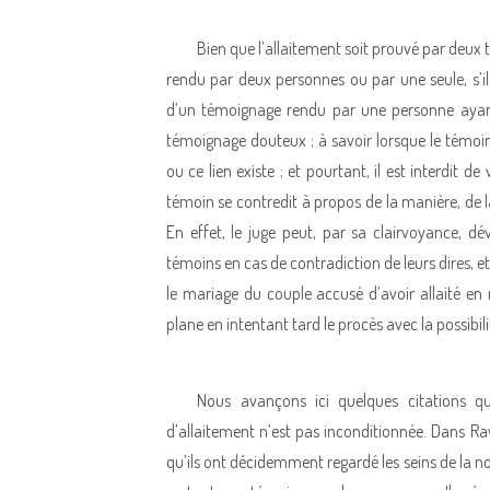
Bien que l’allaitement soit prouvé par deux
rendu par deux personnes ou par une seule, s’il 
d’un témoignage rendu par une personne ayant
témoignage douteux ; à savoir lorsque le témoin
ou ce lien existe ; et pourtant, il est interdit d
témoin se contredit à propos de la manière, de 
En effet, le juge peut, par sa clairvoyance, d
témoins en cas de contradiction de leurs dires, e
le mariage du couple accusé d’avoir allaité 
plane en intentant tard le procès avec la possibil
Nous avançons ici quelques citations q
d’allaitement n’est pas inconditionnée. Dans Ra
qu’ils ont décidemment regardé les seins de la no