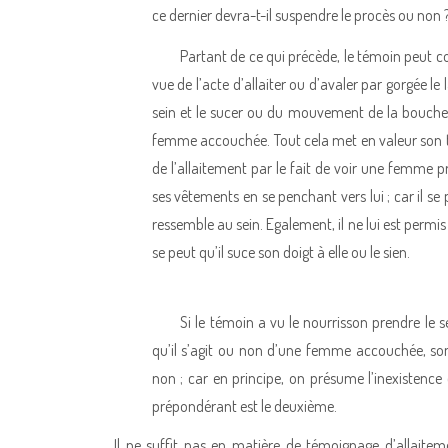
ce dernier devra-t-il suspendre le procès ou non ? 
Partant de ce qui précède, le témoin peut con
vue de l’acte d’allaiter ou d’avaler par gorgée le
sein et le sucer ou du mouvement de la bouche av
femme accouchée. Tout cela met en valeur son t
de l’allaitement par le fait de voir une femme p
ses vêtements en se penchant vers lui ; car il se 
ressemble au sein. Egalement, il ne lui est permis 
se peut qu’il suce son doigt à elle ou le sien.
Si le témoin a vu le nourrisson prendre le se
qu’il s’agit ou non d’une femme accouchée, son
non ; car en principe, on présume l’inexistence d
prépondérant est le deuxième.
Il ne suffit pas en matière de témoignage d’allaiteme