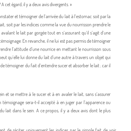
A cet égard, il y a deux avis divergents. »
stater et témoigner de l’arrivée du lait à l’estomac soit par la
 lait, soit par les indices comme la vue du nourrisson prendre le
alant le lait par gorgée tout en s’assurant qu’il s’agit d’une
émoignage. En revanche, il ne lui est pas permis de témoigner
rendre l’attitude d’une nourrice en mettant le nourrisson sous
peut qu’elle lui donne du lait d’une autre à travers un objet qui
de témoigner du fait d’entendre sucer et absorber le lait ; car il
in et se mettre à le sucer et à en avaler le lait, sans s’assurer
 témoignage sera-t-il accepté à en juger par l’apparence ou
u lait dans le sein. A ce propos, il y a deux avis dont le plus
nt de réciter uniquement les indices par le simple fait de voir