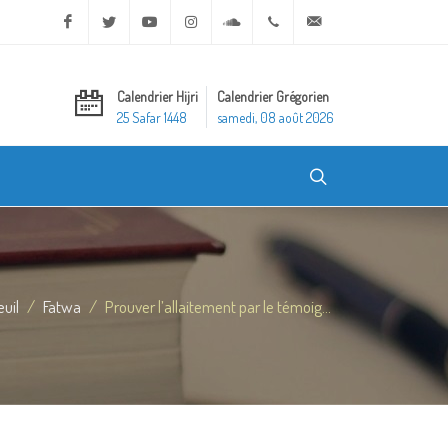
Facebook
Twitter
Youtube
Instagram
Soundcloud
+20 2 25970400
ask@dar-alifta.org
Calendrier Hijri
Calendrier Grégorien
25 Safar 1448
samedi, 08 août 2026
uil
Fatwa
Prouver l’allaitement par le témoig...