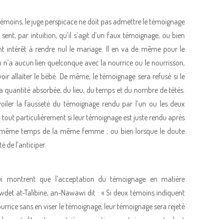
 témoins, le juge perspicace ne doit pas admettre le témoignage
sent, par intuition, qu’il s’agit d’un faux témoignage, ou bien
 intérêt à rendre nul le mariage. Il en va de même pour le
 n’a aucun lien quelconque avec la nourrice ou le nourrisson,
e voir allaiter le bébé. De même, le témoignage sera refusé si le
la quantité absorbée, du lieu, du temps et du nombre de tétés.
évoiler la fausseté du témoignage rendu par l’un ou les deux
t tout particulièrement si leur témoignage est juste rendu après
en même temps de la même femme ; ou bien lorsque le doute
ité de l’anticiper.
ui montrent que l’acceptation du témoignage en matière
wdet at-Talibine, an-Nawawi dit : « Si deux témoins indiquent
urrice sans en viser le témoignage, leur témoignage sera rejeté