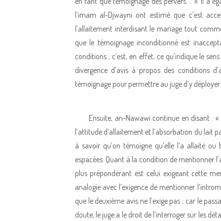
en tant que témoignage des pervers…. ». Il a ég
l’imam al-Djwayni ont estimé que c’est acc
l’allaitement interdisant le mariage tout comm
que le témoignage inconditionné est inacceptab
conditions ; c’est, en effet, ce qu’indique le se
divergence d’avis à propos des conditions d’a
témoignage pour permettre au juge d’y déployer s
Ensuite, an-Nawawi continue en disant : « 
l’attitude d’allaitement et l’absorbation du lait 
à savoir qu’on témoigne qu’elle l’a allaité ou 
espacées. Quant à la condition de mentionner l’arr
plus prépondérant est celui exigeant cette me
analogie avec l’exigence de mentionner l’intromi
que le deuxième avis ne l’exige pas ; car le passa
doute, le juge a le droit de l’interroger sur les dé