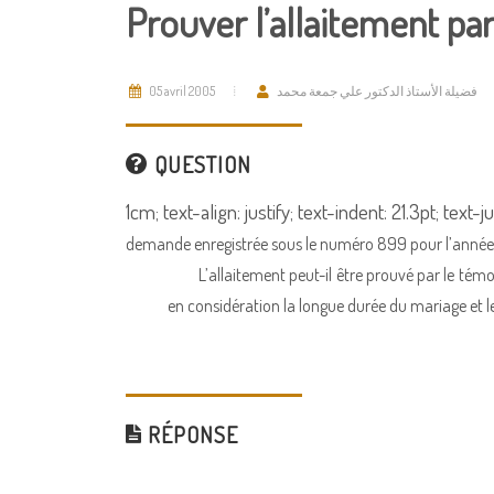
Prouver l’allaitement pa
05 avril 2005
فضيلة الأستاذ الدكتور علي جمعة محمد
QUESTION
1cm; text-align: justify; text-indent: 21.3pt; text-j
demande enregistrée sous le numéro 899 pour l’année 
L’allaitement peut-il être prouvé par le té
en considération la longue durée du mariage et l
RÉPONSE