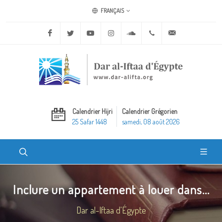
FRANÇAIS
Facebook
Twitter
Youtube
Instagram
Soundcloud
+20 2 25970400
ask@dar-alifta.o
Calendrier Hijri
Calendrier Grégorien
25 Safar 1448
samedi, 08 août 2026
Inclure un appartement à louer dans...
Dar al-Iftaa d'Égypte