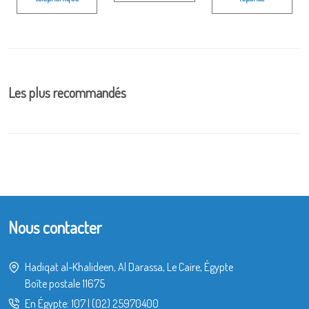
Les plus recommandés
Nous contacter
Hadiqat al-Khalideen, Al Darassa, Le Caire, Égypte
Boîte postale 11675
En Égypte:
107
|
(02) 25970400