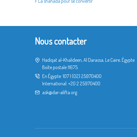
La shahada pour se convertir
Nous contacter
Hadiqat al-Khalideen, Al Darassa, Le Caire, Égypte
Boîte postale 11675
En Égypte:
107
|
(02) 25970400
International:
+20 2 25970400
ask@dar-alifta.org