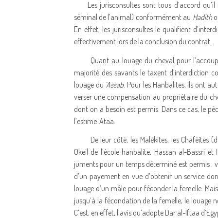
Les jurisconsultes sont tous d’accord qu’il
séminal de l’animal) conformément au
Hadith
où
En effet, les jurisconsultes le qualifient d’interd
effectivement lors de la conclusion du contrat.
Quant au louage du cheval pour l’accouplem
majorité des savants le taxent d’interdictio
louage du
‘Assab
. Pour les Hanbalites, ils ont a
verser une compensation au propriétaire du che
dont on a besoin est permis. Dans ce cas, le 
l’estime ‘Ataa.
De leur côté, les Malékites, les Chaféites 
Okeil de l’école hanbalite, Hassan al-Bassri et
juments pour un temps déterminé est permis ; vu l
d’un payement en vue d’obtenir un service dont
louage d’un mâle pour féconder la femelle. Mai
jusqu’à la fécondation de la femelle, le louage 
C’est, en effet, l’avis qu’adopte Dar al-Iftaa d’