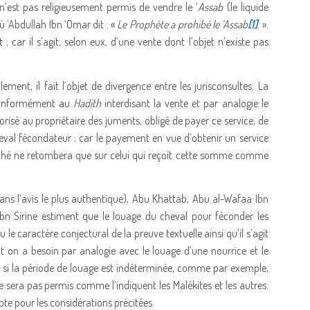
 n’est pas religieusement permis de vendre le ‘
Assab
(le liquide
 ‘Abdullah Ibn ‘Omar dit : «
Le Prophète a prohibé le ‘Assab
[1]
. ».
it ; car il s’agit, selon eux, d’une vente dont l’objet n’existe pas
ent, il fait l’objet de divergence entre les jurisconsultes. La
n conformément au
Hadith
interdisant la vente et par analogie le
utorisé au propriétaire des juments, obligé de payer ce service, de
val fécondateur ; car le payement en vue d’obtenir un service
péché ne retombera que sur celui qui reçoit cette somme comme
(dans l’avis le plus authentique), Abu Khattab, Abu al-Wafaa Ibn
 Ibn Sirine estiment que le louage du cheval pour féconder les
e caractère conjectural de la preuve textuelle ainsi qu’il s’agit
 on a besoin par analogie avec le louage d’une nourrice et le
s si la période de louage est indéterminée, comme par exemple,
ne sera pas permis comme l’indiquent les Malékites et les autres.
Egypte pour les considérations précitées.