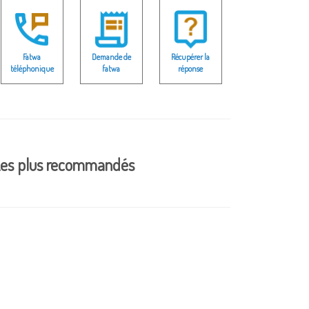
Fatwa
Demande de
Récupérer la
téléphonique
fatwa
réponse
es plus recommandés