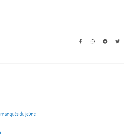
s manqués du jeûne
h