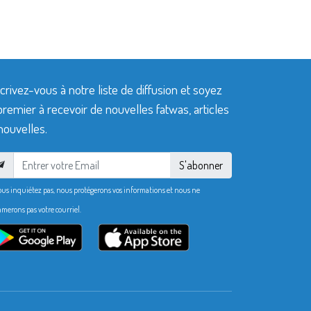
crivez-vous à notre liste de diffusion et soyez
premier à recevoir de nouvelles fatwas, articles
nouvelles.
S'abonner
ous inquiétez pas, nous protégerons vos informations et nous ne
merons pas votre courriel.