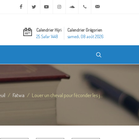
Facebook
Twitter
Youtube
Instagram
Soundcloud
+20 2 25970400
ask@dar-alifta.org
Calendrier Hijri
Calendrier Grégorien
25 Safar 1448
samedi, 08 août 2026
uil
Fatwa
Louer un cheval pour féconder les j...