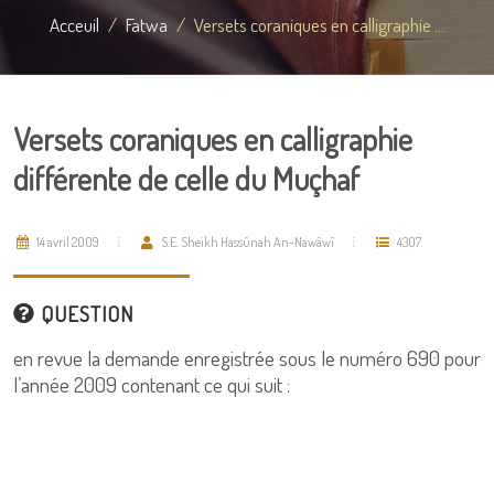
Acceuil
Fatwa
Versets coraniques en calligraphie ...
Versets coraniques en calligraphie
différente de celle du Muçhaf
14 avril 2009
S.E. Sheikh Hassûnah An-Nawâwî
4307
QUESTION
en revue la demande enregistrée sous le numéro 690 pour
l’année 2009 contenant ce qui suit :