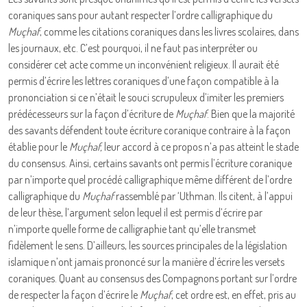
coraniques sans pour autant respecter l’ordre calligraphique du
Muçhaf
, comme les citations coraniques dans les livres scolaires, dans
les journaux, etc. C’est pourquoi, il ne faut pas interpréter ou
considérer cet acte comme un inconvénient religieux. Il aurait été
permis d’écrire les lettres coraniques d’une façon compatible à la
prononciation si ce n’était le souci scrupuleux d’imiter les premiers
prédécesseurs sur la façon d’écriture de
Muçhaf
. Bien que la majorité
des savants défendent toute écriture coranique contraire à la façon
établie pour le
Muçhaf,
leur accord à ce propos n’a pas atteint le stade
du consensus. Ainsi, certains savants ont permis l’écriture coranique
par n’importe quel procédé calligraphique même différent de l’ordre
calligraphique du
Muçhaf
rassemblé par ‘Uthman. Ils citent, à l’appui
de leur thèse, l’argument selon lequel il est permis d’écrire par
n’importe quelle forme de calligraphie tant qu’elle transmet
fidèlement le sens. D’ailleurs, les sources principales de la législation
islamique n’ont jamais prononcé sur la manière d’écrire les versets
coraniques. Quant au consensus des Compagnons portant sur l’ordre
de respecter la façon d’écrire le
Muçhaf
, cet ordre est, en effet, pris au