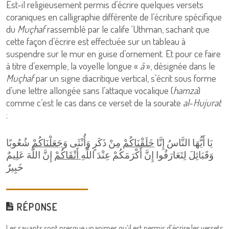
Est-il religieusement permis d’écrire quelques versets
coraniques en calligraphie différente de l’écriture spécifique
du
Muçhaf
rassemblé par le calife ‘Uthman, sachant que
cette façon d’écrire est effectuée sur un tableau à
suspendre sur le mur en guise d’ornement. Et pour ce faire
à titre d’exemple, la voyelle longue «
â
», désignée dans le
Muçhaf
par un signe diacritique vertical, s’écrit sous forme
d’une lettre allongée sans l’attaque vocalique (
hamza
)
comme c’est le cas dans ce verset de la sourate
al
-
Hujurat
:
يَا أَيُّهَا النَّاسُ إِنَّا
خَلَقْنَاكُمْ
مِنْ ذَكَرٍ وَأُنْثَى
وَجَعَلْنَاكُمْ
شُعُوبًا
وَقَبَائِلَ لِتَعَارَفُوا إِنَّ أَكْرَمَكُمْ عِنْدَ اللَّهِ
أَتْقَاكُمْ
إِنَّ اللَّهَ عَلِيمٌ
خَبِيرٌ
RÉPONSE
Les savants sont presque unanimes qu’il est permis d’écrire les versets