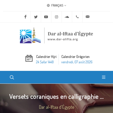
FRANÇAIS
Facebook
Twitter
Youtube
Instagram
Soundcloud
+20 2 25970400
ask@dar-alifta.o
Calendrier Hijri
Calendrier Grégorien
24 Safar 1448
vendredi, 07 août 2026
Versets coraniques en calligraphie ...
Dar al-Iftaa d'Égypte