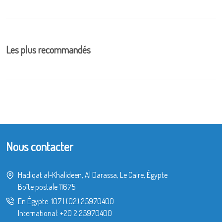
Les plus recommandés
Nous contacter
Hadiqat al-Khalideen, Al Darassa, Le Caire, Égypte
Boîte postale 11675
En Égypte:
107
|
(02) 25970400
International:
+20 2 25970400