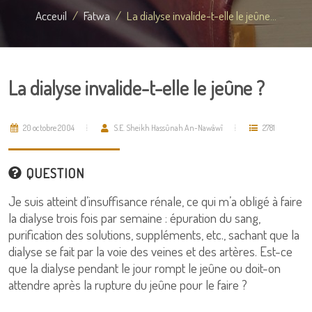
Acceuil
Fatwa
La dialyse invalide-t-elle le jeûne...
La dialyse invalide-t-elle le jeûne ?
20 octobre 2004
S.E. Sheikh Hassûnah An-Nawâwî
2781
QUESTION
Je suis atteint d’insuffisance rénale, ce qui m’a obligé à faire
la dialyse trois fois par semaine : épuration du sang,
purification des solutions, suppléments, etc., sachant que la
dialyse se fait par la voie des veines et des artères. Est-ce
que la dialyse pendant le jour rompt le jeûne ou doit-on
attendre après la rupture du jeûne pour le faire ?