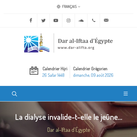
FRANÇAIS
Facebook
Twitter
Youtube
Instagram
Soundcloud
+20 2 25970400
ask@dar-alifta.o
Calendrier Hijri
Calendrier Grégorien
26 Safar 1448
dimanche, 09 août 2026
La dialyse invalide-t-elle le jeûne...
Dar al-Iftaa d'Égypte