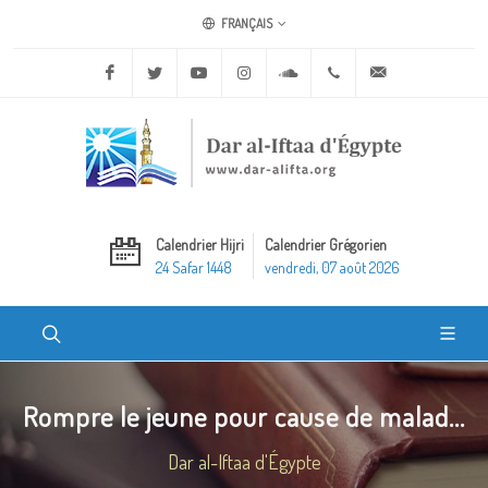
FRANÇAIS
Facebook
Twitter
Youtube
Instagram
Soundcloud
+20 2 25970400
ask@dar-alifta.o
Calendrier Hijri
Calendrier Grégorien
24 Safar 1448
vendredi, 07 août 2026
Rompre le jeune pour cause de malad...
Dar al-Iftaa d'Égypte