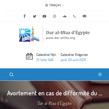
FRANÇAIS
Facebook
Twitter
Youtube
Instagram
Soundcloud
+20 2 25970400
ask@dar-alifta.o
Calendrier Hijri
Calendrier Grégorien
23 Safar 1448
jeudi, 06 août 2026
Avortement en cas de difformité du ...
Dar al-Iftaa d'Égypte