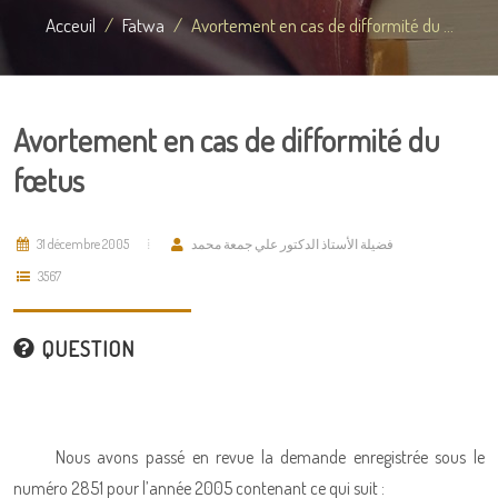
Acceuil
Fatwa
Avortement en cas de difformité du ...
Avortement en cas de difformité du
fœtus
31 décembre 2005
فضيلة الأستاذ الدكتور علي جمعة محمد
3567
QUESTION
Nous avons passé en revue la demande enregistrée sous le
numéro 2851 pour l’année 2005 contenant ce qui suit :