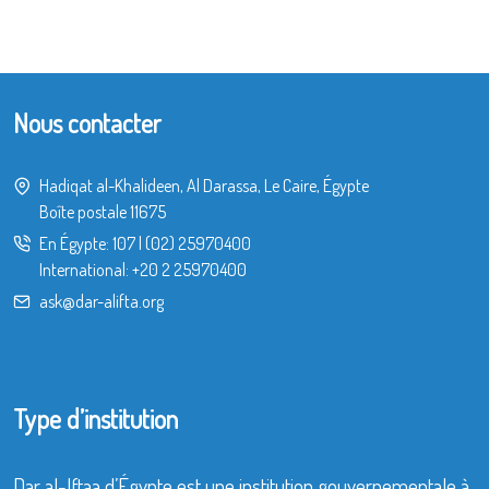
Nous contacter
Hadiqat al-Khalideen, Al Darassa, Le Caire, Égypte
Boîte postale 11675
En Égypte:
107
|
(02) 25970400
International:
+20 2 25970400
ask@dar-alifta.org
Type d’institution
Dar al-Iftaa d’Égypte est une institution gouvernementale à