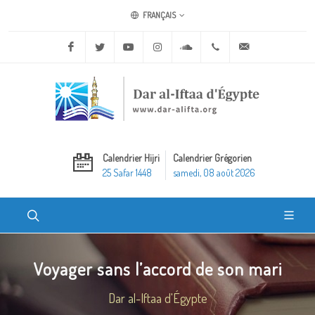
FRANÇAIS
Facebook
Twitter
Youtube
Instagram
Soundcloud
+20 2 25970400
ask@dar-alifta.o
Calendrier Hijri
Calendrier Grégorien
25 Safar 1448
samedi, 08 août 2026
Voyager sans l’accord de son mari
Dar al-Iftaa d'Égypte