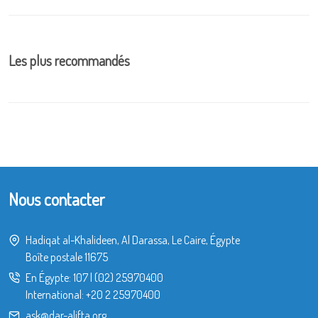
Les plus recommandés
Nous contacter
Hadiqat al-Khalideen, Al Darassa, Le Caire, Égypte
Boîte postale 11675
En Égypte:
107
|
(02) 25970400
International:
+20 2 25970400
ask@dar-alifta.org