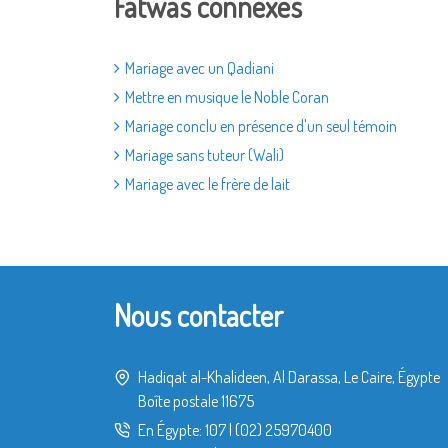
Fatwas connexes
Mariage avec un Qadiani
Mettre en musique le Noble Coran
Mariage conclu en présence d'un seul témoin
Mariage sans tuteur (Wali)
Mariage avec le frère de lait
Nous contacter
Hadiqat al-Khalideen, Al Darassa, Le Caire, Égypte
Boîte postale 11675
En Égypte:
107
|
(02) 25970400