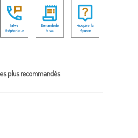
Fatwa
Demande de
Récupérer la
téléphonique
fatwa
réponse
es plus recommandés