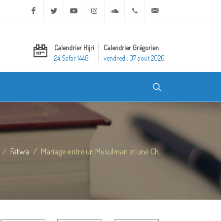
Facebook
Twitter
Youtube
Instagram
Soundcloud
+20 2 25970400
ask@dar-alifta.org
Calendrier Hijri
Calendrier Grégorien
24 Safar 1448
vendredi, 07 août 2026
Fatwa
Mariage entre un Musulman et une Ch...