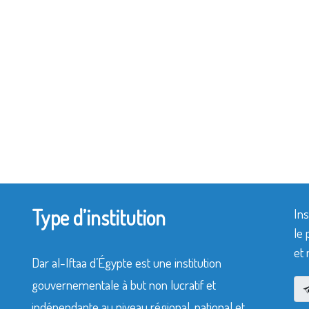
Type d’institution
Ins
le 
et 
Dar al-Iftaa d’Égypte est une institution
gouvernementale à but non lucratif et
indépendante au niveau régional, national et