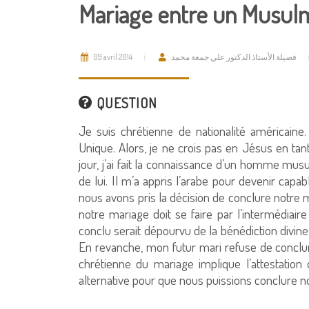
Mariage entre un Musul
09 avril 2014
فضيلة الأستاذ الدكتور علي جمعة محمد
QUESTION
Je suis chrétienne de nationalité américaine.
Unique. Alors, je ne crois pas en Jésus en ta
jour, j’ai fait la connaissance d’un homme m
de lui. Il m’a appris l’arabe pour devenir cap
nous avons pris la décision de conclure notre mar
notre mariage doit se faire par l’intermédiair
conclu serait dépourvu de la bénédiction divin
En revanche, mon futur mari refuse de conclure
chrétienne du mariage implique l’attestation 
alternative pour que nous puissions conclure no