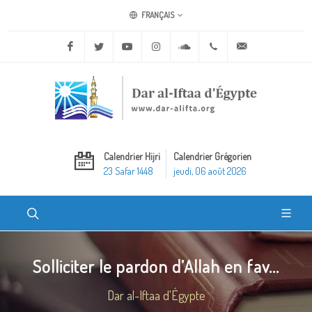
FRANÇAIS
Facebook
Twitter
Youtube
Instagram
Soundcloud
+20 2 25970400
ask@dar-alifta.o
Calendrier Hijri
Calendrier Grégorien
23 Safar 1448
jeudi, 06 août 2026
Solliciter le pardon d’Allah en fav...
Dar al-Iftaa d'Égypte