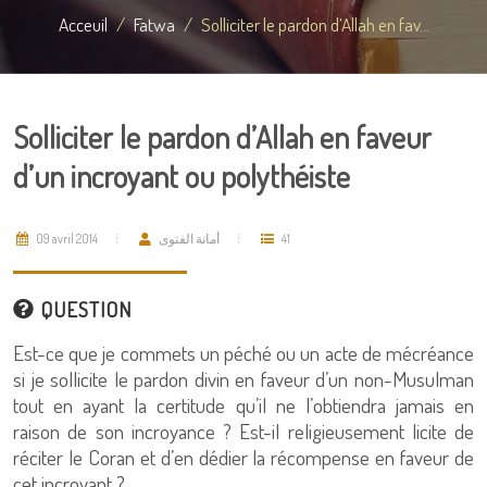
Acceuil
Fatwa
Solliciter le pardon d’Allah en fav...
Solliciter le pardon d’Allah en faveur
d’un incroyant ou polythéiste
09 avril 2014
أمانة الفتوى
41
QUESTION
Est-ce que je commets un péché ou un acte de mécréance
si je sollicite le pardon divin en faveur d’un non-Musulman
tout en ayant la certitude qu’il ne l’obtiendra jamais en
raison de son incroyance ? Est-il religieusement licite de
réciter le Coran et d’en dédier la récompense en faveur de
cet incroyant ?