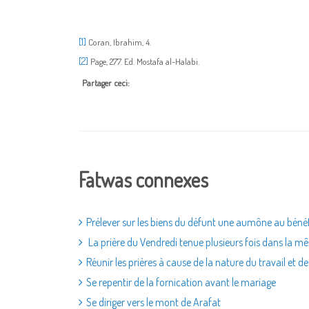
[1]
Coran, Ibrahim, 4.
[2]
Page, 277. Ed. Mostafa al-Halabi.
Partager ceci:
Fatwas connexes
Prélever sur les biens du défunt une aumône au béné
La prière du Vendredi tenue plusieurs fois dans la
Réunir les prières à cause de la nature du travail et de
Se repentir de la fornication avant le mariage
Se diriger vers le mont de Arafat