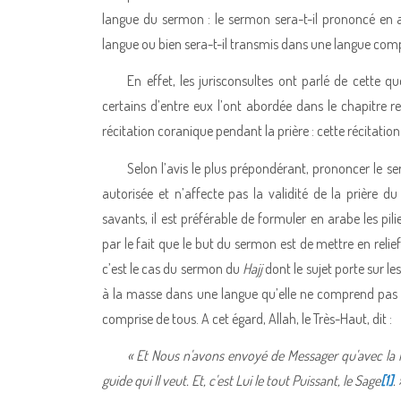
langue du sermon : le sermon sera-t-il prononcé en 
langue ou bien sera-t-il transmis dans une langue comp
En effet, les jurisconsultes ont parlé de cette qu
certains d’entre eux l’ont abordée dans le chapitre rel
récitation coranique pendant la prière : cette récitation
Selon l’avis le plus prépondérant, prononcer le s
autorisée et n’affecte pas la validité de la prière 
savants, il est préférable de formuler en arabe les pili
par le fait que le but du sermon est de mettre en relie
c’est le cas du sermon du
Hajj
dont le sujet porte sur le
à la masse dans une langue qu’elle ne comprend pas al
comprise de tous. A cet égard, Allah, le Très-Haut, dit :
« Et Nous n'avons envoyé de Messager qu'avec la lan
guide qui Il veut. Et, c'est Lui le tout Puissant, le Sage
[1]
. 