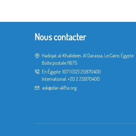
Nous contacter
Hadiqat al-Khalideen, Al Darassa, Le Caire, Égypte
Boîte postale 11675
En Égypte:
107
|
(02) 25970400
International:
+20 2 25970400
ask@dar-alifta.org