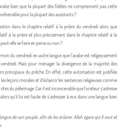
arabe bien que la plupart des fidèles ne comprennent pas cette
réhensible pour la plupart des assistants ?
estion dans le chapitre relatif à la prière du vendredi alors que
atif à la prière et plus précisément dans le chapitre relatif à la
 peut-elle se faire en perse ou non ?
ermon du vendredi en autre langue que l’arabe est religieusement
du vendredi. Mais pour ménager la divergence de la majorité des
ers principaux du prêche. En effet, cette autorisation est justifiée
f les leçons morales et d’éclaircir les sentences religieuses comme
s rites du pèlerinage. Car il est inconcevable que l’orateur s’adresse
ors qu’il lui est facile de s’adresser à eux dans une langue bien
gue de son peuple, afin de les éclairer. Allah égare qui Il veut et
».