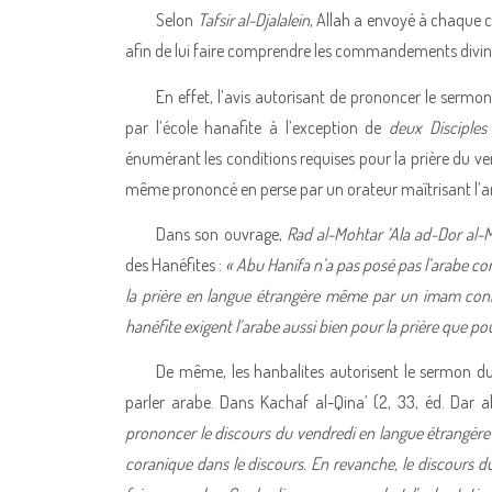
Selon
Tafsir
al-Djalalein
, Allah a envoyé à chaque 
afin de lui faire comprendre les commandements divin
En effet, l’avis autorisant de prononcer le sermo
par l’école hanafite à l’exception de
deux
Disciples
énumérant les conditions requises pour la prière du ven
même prononcé en perse par un orateur maîtrisant l’a
Dans son ouvrage,
Rad al-Mohtar ‘Ala ad-Dor al-
des Hanéfites :
« Abu Hanifa n’a pas posé pas l’arabe c
la prière en langue étrangère même par un imam conn
hanéfite exigent l’arabe aussi bien pour la prière que po
De même, les hanbalites autorisent le sermon d
parler arabe. Dans Kachaf al-Qina’ (2, 33, éd. Dar al-
prononcer le discours du vendredi en langue étrangère a
coranique dans le discours. En revanche, le discours du