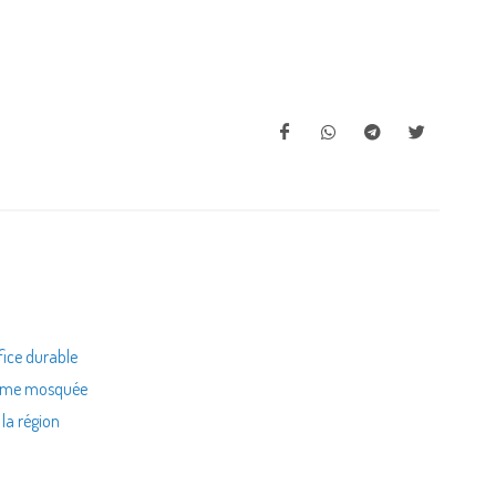
fice durable
 même mosquée
 la région