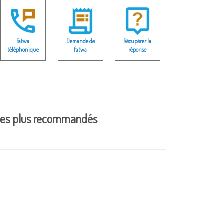
Fatwa
Demande de
Récupérer la
téléphonique
fatwa
réponse
es plus recommandés