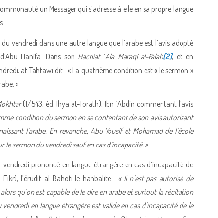
communauté un Messager qui s’adresse à elle en sa propre langue
s.
n du vendredi dans une autre langue que l’arabe est l’avis adopté
d’Abu Hanifa. Dans son
Hachiat
‘
Ala Maraqi al-Falah
[2]
, et en
dredi, at-Tahtawi dit : « La quatrième condition est « le sermon »
rabe. »
Mokhtar
(1/543, éd. Ihya at-Torath), Ibn ‘Abdin commentant l’avis
omme condition du sermon en se contentant de son avis autorisant
aissant l’arabe. En revanche, Abu Yousif et Mohamad de l’école
ur le sermon du vendredi sauf en cas d’incapacité. »
u vendredi prononcé en langue étrangère en cas d’incapacité de
Fikr), l’érudit al-Bahoti le hanbalite :
« Il n’est pas autorisé de
lors qu’on est capable de le dire en arabe et surtout la récitation
 vendredi en langue étrangère est valide en cas d’incapacité de le