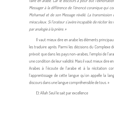
faire en arabe. Car le discours a pour but l’exhortation
Messager à la différence de l’énoncé coranique qui con
Mohamad et de son Message révélé. La transmission d
miraculeux. Si l’orateur s’avère incapable de réciter les 
par analogie à la prière. »
Il vaut mieux dire en arabe les éléments principaux
les traduire après. Parmi les décisions du Complexe 
prévoit que dans les pays non-arabes, l’emploi de l’a
une condition de leur validité. Mais il vaut mieux dire e
Arabes à l’écoute de l’arabe et à la récitation cor
l’apprentissage de cette langue qu’on appelle la lan
discours dans une langue compréhensible de tous. »
Et Allah Seul le sait par excellence