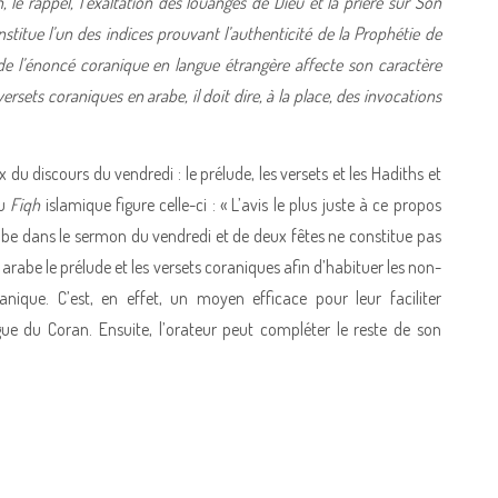
, le rappel, l’exaltation des louanges de Dieu et la prière sur Son
stitue l’un des indices prouvant l’authenticité de la Prophétie de
e l’énoncé coranique en langue étrangère affecte son caractère
versets coraniques en arabe, il doit dire, à la place, des invocations
 du discours du vendredi : le prélude, les versets et les Hadiths et
du
Fiqh
islamique figure celle-ci : « L’avis le plus juste à ce propos
rabe dans le sermon du vendredi et de deux fêtes ne constitue pas
n arabe le prélude et les versets coraniques afin d’habituer les non-
anique. C’est, en effet, un moyen efficace pour leur faciliter
gue du Coran. Ensuite, l’orateur peut compléter le reste de son