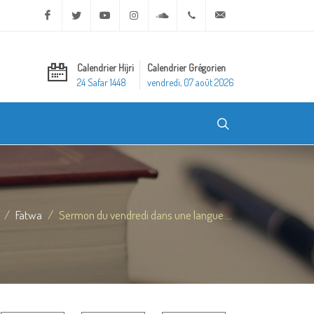
Facebook
Twitter
Youtube
Instagram
Soundcloud
+20 2 25970400
ask@dar-alifta.org
Calendrier Hijri
Calendrier Grégorien
24 Safar 1448
vendredi, 07 août 2026
Fatwa
Sermon du vendredi dans une langue ...