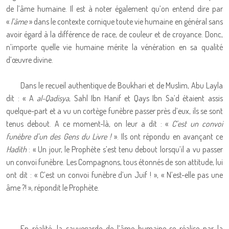
de l’âme humaine. Il est à noter également qu’on entend dire par
«
l’âme
» dans le contexte cornique toute vie humaine en général sans
avoir égard à la différence de race, de couleur et de croyance. Donc,
n’importe quelle vie humaine mérite la vénération en sa qualité
d’œuvre divine.
Dans le recueil authentique de Boukhari et de Muslim, Abu Layla
dit : « A
al-Qadisya
, Sahl Ibn Hanif et Qays Ibn Sa’d étaient assis
quelque-part et a vu un cortège funèbre passer près d’eux, ils se sont
tenus debout. A ce moment-là, on leur a dit : «
C’est un convoi
funèbre d’un des Gens du Livre !
». Ils ont répondu en avançant ce
Hadith
: « Un jour, le Prophète s’est tenu debout lorsqu’il a vu passer
un convoi funèbre. Les Compagnons, tous étonnés de son attitude, lui
ont dit : « C’est un convoi funèbre d’un Juif ! », « N’est-elle pas une
âme ?! », répondit le Prophète.
En réalité, la sauvegarde de l’âme humaine se réalise par la