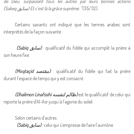
de Dieu, surpassent tous les autres par leurs bonnes actions
(Sabeq
سابق
) Et c’est là la grâce suprême. "
(35/32)
Certains savants ont indiqué que les termes arabes sont
interprétés de la façon suivante :
(Sabiq
سابق
)
: qualificatif du fidèle qui accomplit la prière à
son heure fixe.
(Moqtaçid
مقتصد
)
: qualificatif du fidèle qui fait la prière
durant l'espace de temps qui y est consacré.
(Dhalimon Linafssihi
ظالم لنفسه
)
:est le qualificatif de celui qui
reporte la prière d'Al-Asr jusqu'à l'agonie du soleil.
Selon certains d'autres :
(Sabiq
سابق
)
:
celui qui s'empresse de faire l'aumône.