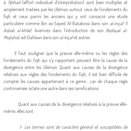
à
l'Ijtihad
(effort individuel d'interprétation) sont bien multiples et
amplement traitées par les Ulémas surtout ceux de fondements du
fiqh et ceux parmi les anciens qui y ont consacré une étude
particulière comme Ibn as-Sayed Al-Bataliossi dans son
al-inçaf fi
Asbab al-khilaf
, Averroès dans l'introduction de son
Bedayat al-
Mojtahid
, ad-Dahlawi dans son
al-Inçaf
et autres.
Il faut souligner que la preuve elle-même ou les règles des
fondements du fiqh qui s'y rapportent peuvent être la cause de la
divergence entre les Ulémas. Quant aux causes de la divergence
relatives aux règles des fondements du fiqh, il est bien difficile de
compter les causes appartenant à ce genre ; car de chaque règle
controversée, éclate une autre dans ses ramifications.
Quant aux causes de la divergence relatives à la preuve elle-
même, elles sont :
1- Les termes sont de caractère général et susceptibles de