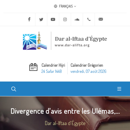
FRANÇAIS
Facebook
Twitter
Youtube
Instagram
Soundcloud
+20 2 25970400
ask@dar-alifta.o
Calendrier Hijri
Calendrier Grégorien
24 Safar 1448
vendredi, 07 août 2026
Divergence d'avis entre les Ulémas,...
Dar al-Iftaa d'Égypte