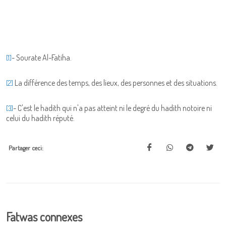
- Sourate Al-Fatiha.
[1]
La différence des temps, des lieux, des personnes et des situations.
[2]
- C'est le hadith qui n'a pas atteint ni le degré du hadith notoire ni
[3]
celui du hadith réputé.
Partager ceci:
Fatwas connexes