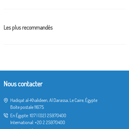
Les plus recommandés
Nous contacter
Hadiqat al-Khalideen, Al Darassa, Le Caire, Égypte
Boîte postale 11675
En Égypte:
107
|
(02) 25970400
International:
+20 2 25970400