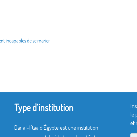
ent incapables de se marier
Type d’institution
Ins
le 
et 
Dar al-Iftaa d’Égypte est une institution