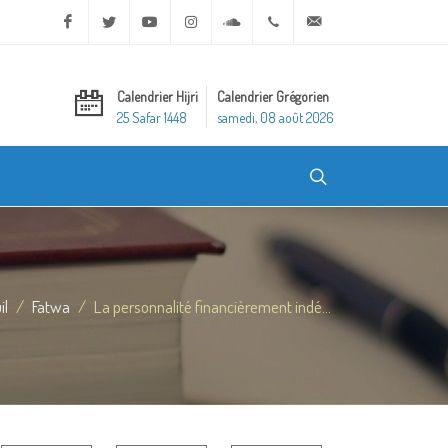
Facebook
Twitter
Youtube
Instagram
Soundcloud
+20 2 25970400
ask@dar-alifta.org
Calendrier Hijri
Calendrier Grégorien
25 Safar 1448
samedi, 08 août 2026
il
Fatwa
La personnalité financièrement indé...