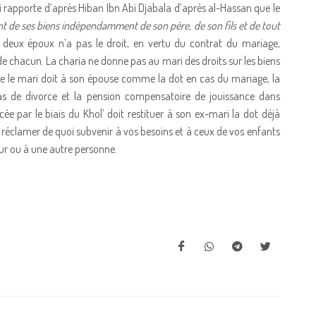
i rapporte d’après Hiban Ibn Abi Djabala d’après al-Hassan que le
nt de ses biens indépendamment de son père, de son fils et de tout
 deux époux n’a pas le droit, en vertu du contrat du mariage,
s de chacun. La charia ne donne pas au mari des droits sur les biens
que le mari doit à son épouse comme la dot en cas du mariage, la
cas de divorce et la pension compensatoire de jouissance dans
rcée par le biais du Khol’ doit restituer à son ex-mari la dot déjà
i réclamer de quoi subvenir à vos besoins et à ceux de vos enfants
 sœur ou à une autre personne.