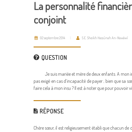
La personnalité financi
conjoint
02 septembre 2014
S.E. Sheikh Hassûnah An-Nawâwî
QUESTION
Je suis mariée et mère de deux enfants. A mon i
pas exigé en cas d’incapacité de payer ; bien que sa sœu
faire cela à mon insu ? Il est à noter que pour pouvoir 
RÉPONSE
Chère sœur, il est religieusement établi que chacun d