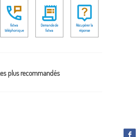
Fatwa
Demande de
Récupérer la
téléphonique
fatwa
réponse
es plus recommandés