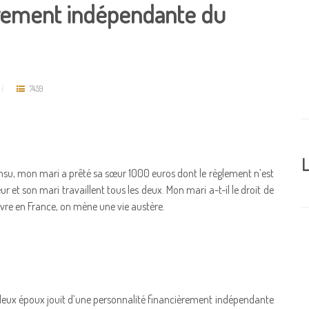
èrement indépendante du
7459
L
nsu, mon mari a prêté sa sœur 1000 euros dont le règlement n’est
r et son mari travaillent tous les deux. Mon mari a-t-il le droit de
vivre en France, on mène une vie austère.
e deux époux jouit d’une personnalité financièrement indépendante