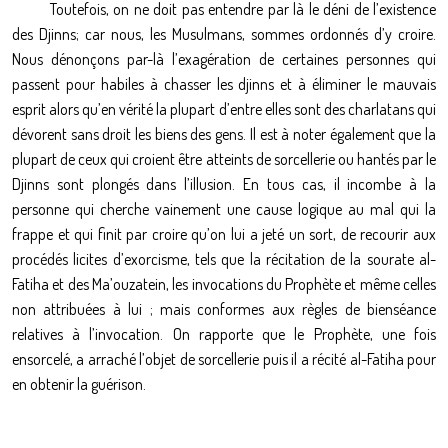
Toutefois, on ne doit pas entendre par là le déni de l’existence
des Djinns; car nous, les Musulmans, sommes ordonnés d’y croire.
Nous dénonçons par-là l’exagération de certaines personnes qui
passent pour habiles à chasser les djinns et à éliminer le mauvais
esprit alors qu’en vérité la plupart d’entre elles sont des charlatans qui
dévorent sans droit les biens des gens. Il est à noter également que la
plupart de ceux qui croient être atteints de sorcellerie ou hantés par le
Djinns sont plongés dans l’illusion. En tous cas, il incombe à la
personne qui cherche vainement une cause logique au mal qui la
frappe et qui finit par croire qu’on lui a jeté un sort, de recourir aux
procédés licites d’exorcisme, tels que la récitation de la sourate al-
Fatiha et des Ma’ouzatein, les invocations du Prophète et même celles
non attribuées à lui ; mais conformes aux règles de bienséance
relatives à l’invocation. On rapporte que le Prophète, une fois
ensorcelé, a arraché l’objet de sorcellerie puis il a récité al-Fatiha pour
en obtenir la guérison.