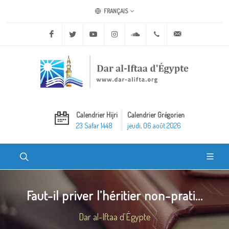
FRANÇAIS
Facebook
Twitter
Youtube
Instagram
Soundcloud
+20 2 25970400
ask@dar-alifta.o
Calendrier Hijri
Calendrier Grégorien
23 Safar 1448
jeudi, 06 août 2026
Faut-il priver l’héritier non-prati...
Dar al-Iftaa d'Égypte