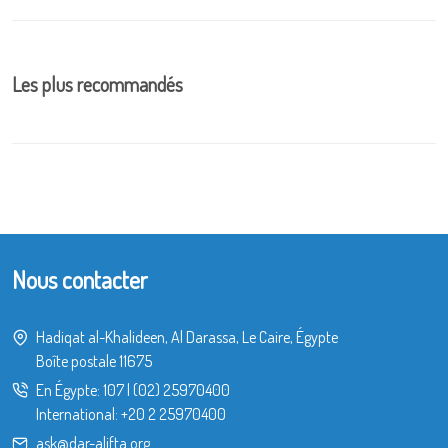
Les plus recommandés
Nous contacter
Hadiqat al-Khalideen, Al Darassa, Le Caire, Égypte
Boîte postale 11675
En Égypte:
107
|
(02) 25970400
International:
+20 2 25970400
ask@dar-alifta.org