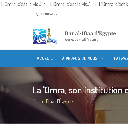
L’Omra, c’est la vis..." />
L’Omra, c’est la vis..." />
L’Omra, c’est la 
FRANÇAIS
ACCEUIL
À PROPOS DE NOUS
FATWA
La 'Omra, son institution e
Dar al-Iftaa d'Égypte