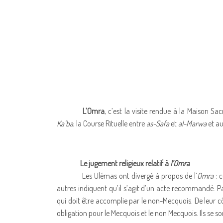
L’Omra
, c’est la visite rendue à la Maison Sa
Ka’ba
, la Course Rituelle entre
as-Safa
et
al-Marwa
et au
Le jugement religieux relatif à
l’Omra
Les Ulémas ont divergé à propos de l’
Omra
: c
autres indiquent qu’il s’agit d’un acte recommandé. Par
qui doit être accomplie par le non-Mecquois. De leur cô
obligation pour le Mecquois et le non Mecquois. Ils se son