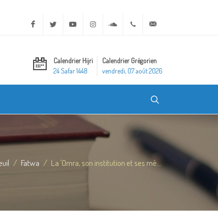
Facebook
Twitter
Youtube
Instagram
Soundcloud
+20 2 25970400
ask@dar-alifta.org
Calendrier Hijri
Calendrier Grégorien
24 Safar 1448
vendredi, 07 août 2026
uil
Fatwa
La 'Omra, son institution et ses mé...