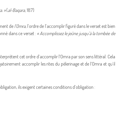
a. »
(
al-Baqara,
187)
ement de
l’Omra
, l’ordre de l’accomplir figuré dans le verset est bien
onné dans ce verset :
« Accomplissez le jeûne jusqu’à la tombée de
nterprètent cet ordre d’accomplir l’Omra par son sens littéral. Cela
gatoirement accomplir les rites du pèlerinage et de l’Omra et qu’il
gation, ils exigent certaines conditions d’obligation :