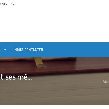
vis..." />
S
NOUS CONTACTER
t ses mé...
Acce