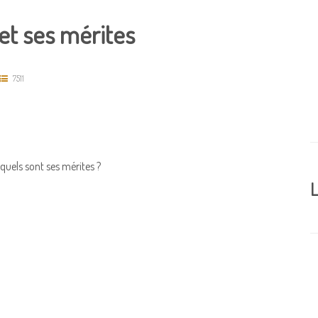
 et ses mérites
7511
 quels sont ses mérites ?
L