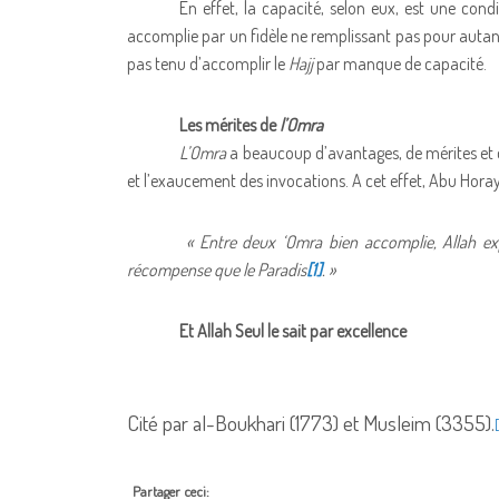
En effet, la capacité, selon eux, est une cond
accomplie par un fidèle ne remplissant pas pour autant 
pas tenu d’accomplir le
Hajj
par manque de capacité.
Les mérites de
l’Omra
L’Omra
a beaucoup d’avantages, de mérites et de
et l’exaucement des invocations. A cet effet, Abu Horay
« Entre deux ‘Omra bien accomplie, Allah ex
récompense que le Paradis
[1]
. »
Et Allah Seul le sait par excellence
Cité par al-Boukhari (1773) et Musleim (3355).
[
Partager ceci: