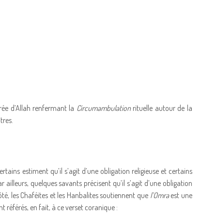
crée d’Allah renfermant la
Circumambulation
rituelle autour de la
tres.
ertains estiment qu’il s’agit d’une obligation religieuse et certains
 ailleurs, quelques savants précisent qu’il s’agit d’une obligation
té, les Chaféites et les Hanbalites soutiennent que
l’Omra
est une
t référés, en fait, à ce verset coranique :