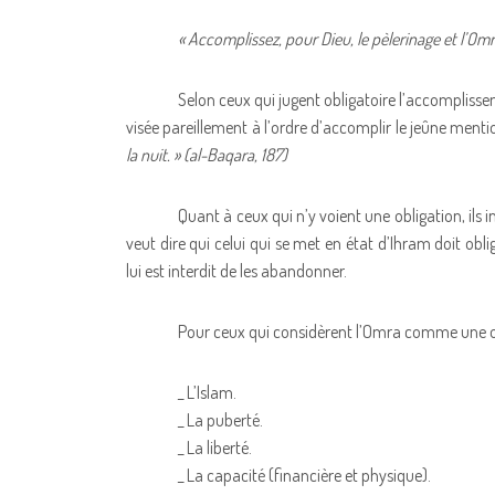
« Accomplissez, pour Dieu, le pèlerinage et l’Omr
Selon ceux qui jugent obligatoire l’accompliss
visée pareillement à l’ordre d’accomplir le jeûne menti
la nuit. » (al-Baqara, 187)
Quant à ceux qui n’y voient une obligation, ils i
veut dire qui celui qui se met en état d’Ihram doit obli
lui est interdit de les abandonner.
Pour ceux qui considèrent l’Omra comme une obli
_ L’Islam.
_ La puberté.
_ La liberté.
_ La capacité (financière et physique).