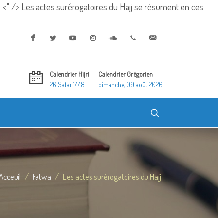
: <" />
Les actes surérogatoires du Hajj se résument en ces
Facebook
Twitter
Youtube
Instagram
Soundcloud
+20 2 25970400
ask@dar-alifta.org
Calendrier Hijri
Calendrier Grégorien
26 Safar 1448
dimanche, 09 août 2026
Acceuil
Fatwa
Les actes surérogatoires du Hajj