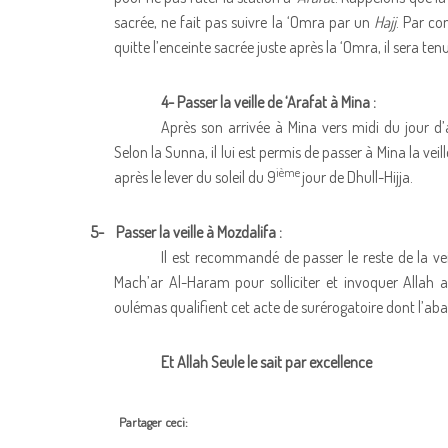
sacrée, ne fait pas suivre la ‘Omra par un
Hajj
. Par co
quitte l’enceinte sacrée juste après la ‘Omra, il sera tenu
4- Passer la veille de ‘Arafat à Mina :
Après son arrivée à Mina vers midi du jour d’
Selon la Sunna, il lui est permis de passer à Mina la veil
ième
après le lever du soleil du 9
jour de Dhull-Hijja.
5-
Passer la veille à Mozdalifa :
Il est recommandé de passer le reste de la vei
Mach’ar Al-Haram pour solliciter et invoquer Allah au
oulémas qualifient cet acte de surérogatoire dont l’aba
Et Allah Seule le sait par excellence
Partager ceci: