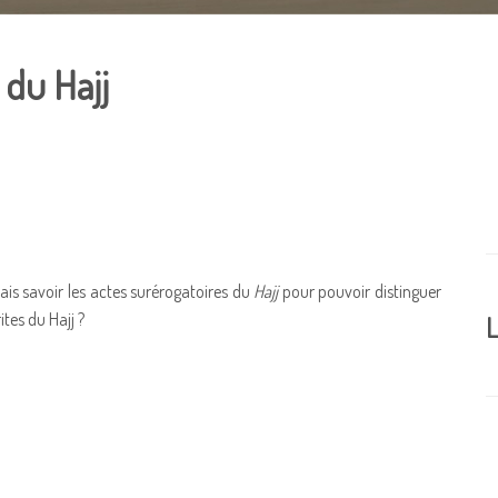
 du Hajj
rais savoir les actes surérogatoires du
Hajj
pour pouvoir distinguer
rites du Hajj ?
L