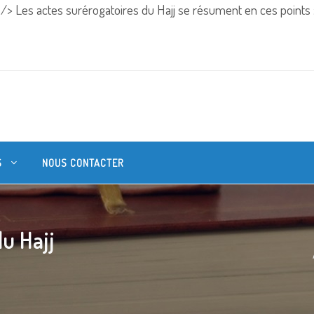
" />
Les actes surérogatoires du Hajj se résument en ces points 
S
NOUS CONTACTER
du Hajj