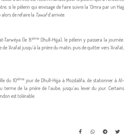
ntre, si le pèlerin qui envisage de faire suivre la ‘Omra par un Hajj
 alors de refaire la
Tawaf
d’arrivée.
ième
at-Tarwéya (le 8
Dhull-Hijja), le pèlerin y passera la journée.
le de ‘Arafat jusqu’à la prière du matin, puis de quitter vers ‘Arafat,
ième
lle du 10
jour de Dhull-Hijja à Mozdalifa, de stationner à Al-
 terme de la prière de l’aube, jusqu’au lever du jour. Certains
ndon est tolérable.