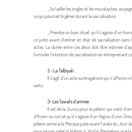
_ Se tailler les ongles et les moustaches, se peigne
ce qui pourrait le gêner durant la sacralisation.
_ Prendre un bain rituel, qu’il s’agisse d’un 
ce juste avant d’entrer en état de sacralisation sans
actes. La durée entre ces deux doit être estimée d’ap
formuler l’intention de sacralisation en entreprenant ce 
2 - La Talbiyah :
Il s’agit d’un acte surérogatoire qui n’affecte ni 
vertu.
3- Les Tawafs d’arrivée :
Il est de la
Sunna
pour le pèlerin qui vient d’ar
d’Ihram ou non et qu’il s’agisse d’un
Hajj
ou d’une ‘
Omr
pèlerin arrive à la Mecque juste avant l’aube du Jour du 
pour ne pas rater la station à ‘
Arafat
. Rappelons que l