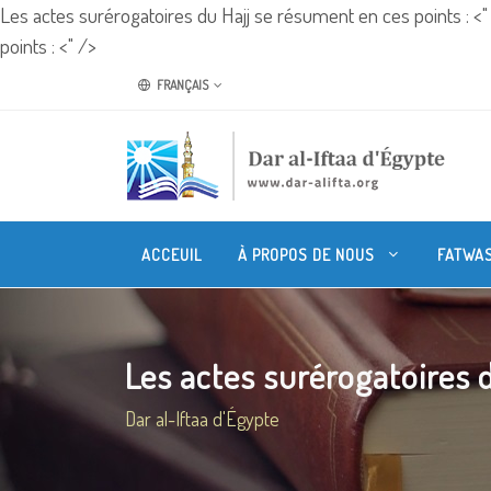
Les actes surérogatoires du Hajj se résument en ces points : <
points : <" />
FRANÇAIS
ACCEUIL
À PROPOS DE NOUS
FATWA
Les actes surérogatoires 
Dar al-Iftaa d'Égypte