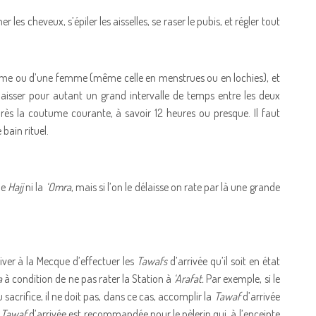
r les cheveux, s’épiler les aisselles, se raser le pubis, et régler tout
homme ou d’une femme (même celle en menstrues ou en lochies), et
 laisser pour autant un grand intervalle de temps entre les deux
rès la coutume courante, à savoir 12 heures ou presque. Il faut
bain rituel.
le
Hajj
ni la
‘Omra
, mais si l’on le délaisse on rate par là une grande
river à la Mecque d’effectuer les
Tawafs
d’arrivée qu’il soit en état
a
à condition de ne pas rater la Station à
‘Arafat.
Par exemple, si le
sacrifice, il ne doit pas, dans ce cas, accomplir la
Tawaf
d’arrivée
a
Tawaf
d’arrivée est recommandée pour le pèlerin qui, à l’enceinte