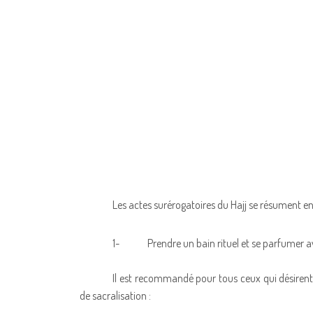
Les actes surérogatoires du Hajj se résument en 
1-
Prendre un bain rituel et se parfumer av
Il est recommandé pour tous ceux qui désirent 
de sacralisation :