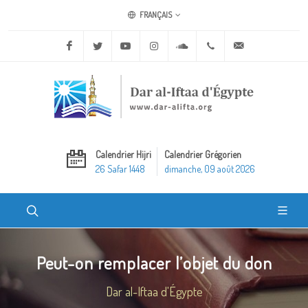
FRANÇAIS
Facebook
Twitter
Youtube
Instagram
Soundcloud
+20 2 25970400
ask@dar-alifta.o
Calendrier Hijri
Calendrier Grégorien
26 Safar 1448
dimanche, 09 août 2026
Peut-on remplacer l’objet du don
Dar al-Iftaa d'Égypte