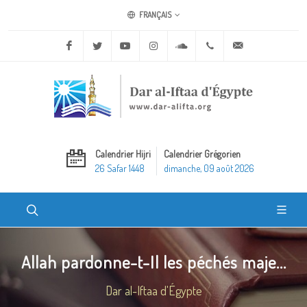
FRANÇAIS
Facebook
Twitter
Youtube
Instagram
Soundcloud
+20 2 25970400
ask@dar-alifta.o
Calendrier Hijri
Calendrier Grégorien
26 Safar 1448
dimanche, 09 août 2026
Allah pardonne-t-Il les péchés maje...
Dar al-Iftaa d'Égypte