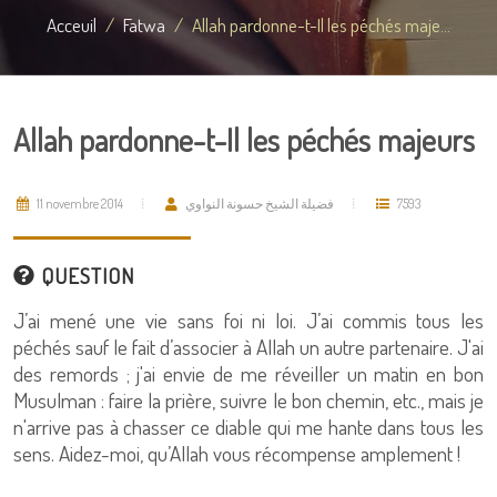
Acceuil
Fatwa
Allah pardonne-t-Il les péchés maje...
Allah pardonne-t-Il les péchés majeurs
11 novembre 2014
فضيلة الشيخ حسونة النواوي
7593
QUESTION
J’ai mené une vie sans foi ni loi. J’ai commis tous les
péchés sauf le fait d’associer à Allah un autre partenaire. J'ai
des remords ; j'ai envie de me réveiller un matin en bon
Musulman : faire la prière, suivre le bon chemin, etc., mais je
n'arrive pas à chasser ce diable qui me hante dans tous les
sens. Aidez-moi, qu’Allah vous récompense amplement !