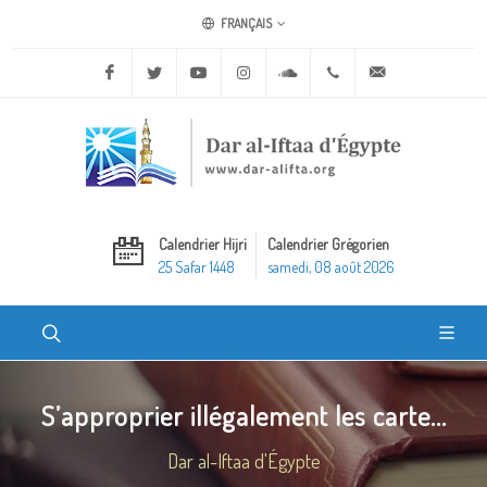
FRANÇAIS
Facebook
Twitter
Youtube
Instagram
Soundcloud
+20 2 25970400
ask@dar-alifta.o
Calendrier Hijri
Calendrier Grégorien
25 Safar 1448
samedi, 08 août 2026
S’approprier illégalement les carte...
Dar al-Iftaa d'Égypte