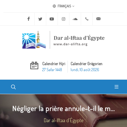
FRANÇAIS
Facebook
Twitter
Youtube
Instagram
Soundcloud
+20 2 25970400
ask@dar-alifta.o
Calendrier Hijri
Calendrier Grégorien
27 Safar 1448
lundi, 10 août 2026
Négliger la prière annule-t-il le m...
Dar al-Iftaa d'Égypte