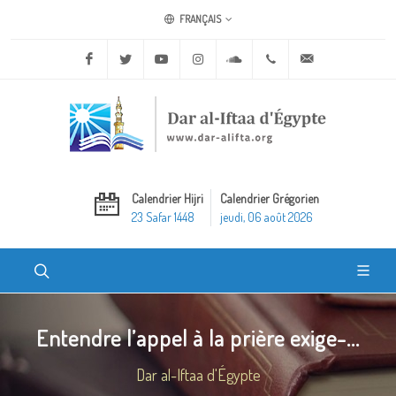
FRANÇAIS
Facebook
Twitter
Youtube
Instagram
Soundcloud
+20 2 25970400
ask@dar-alifta.o
Calendrier Hijri
Calendrier Grégorien
23 Safar 1448
jeudi, 06 août 2026
Entendre l’appel à la prière exige-...
Dar al-Iftaa d'Égypte