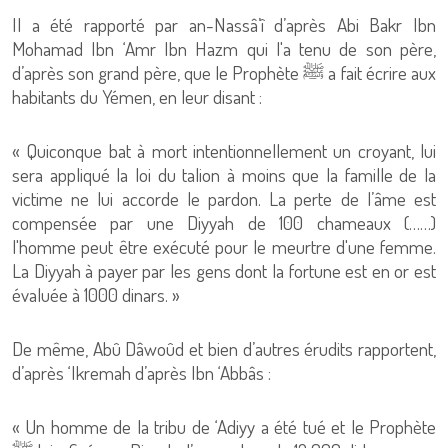
Il a été rapporté par an-Nassâ’î d’après Abi Bakr Ibn
Mohamad Ibn ‘Amr Ibn Hazm qui l'a tenu de son père,
d’après son grand père, que le Prophète ﷺ a fait écrire aux
habitants du Yémen, en leur disant :
« Quiconque bat à mort intentionnellement un croyant, lui
sera appliqué la loi du talion à moins que la famille de la
victime ne lui accorde le pardon. La perte de l’âme est
compensée par une Diyyah de 100 chameaux (……)
l'homme peut être exécuté pour le meurtre d'une femme.
La Diyyah à payer par les gens dont la fortune est en or est
évaluée à 1000 dinars. »
De même, Abû Dâwoûd et bien d’autres érudits rapportent,
d’après ‘Ikremah d’après Ibn ‘Abbâs :
« Un homme de la tribu de ‘Adiyy a été tué et le Prophète