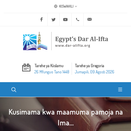
KISWAHILI
Facebook
Twitter
Youtube
+20 2 25970400
ask@dar-alifta.org
Tarehe ya Kiislamu
Tarehe ya Gregoria
26 Mfunguo Tano 1448
Jumapili, 09 Agosti 2026
Kusimama kwa maamuma pamoja na
Ima...