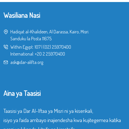
Wasiliana Nasi
Hadiqat al-Khalideen, Al Darassa, Kairo, Misri.
Sanduku la Posta 11675
Within Egypt:
107
|
(02) 25970400
International:
+20 2 25970400
ask@dar-alifta.org
Aina ya Taasisi
Taasisi ya Dar Al-Iftaa ya Misri ni ya kiserikali,
isiyo ya faida ambayo inajiendesha kwa kujitegemea katika