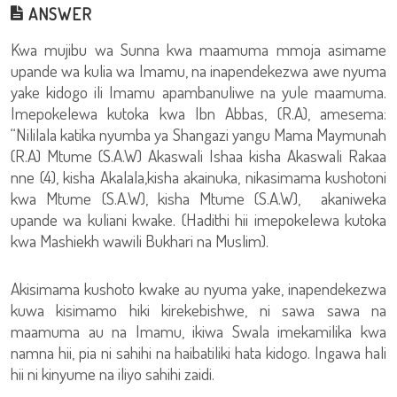
ANSWER
Kwa mujibu wa Sunna kwa maamuma mmoja asimame
upande wa kulia wa Imamu, na inapendekezwa awe nyuma
yake kidogo ili Imamu apambanuliwe na yule maamuma.
Imepokelewa kutoka kwa Ibn Abbas, (R.A), amesema:
“Nililala katika nyumba ya Shangazi yangu Mama Maymunah
(R.A) Mtume (S.A.W) Akaswali Ishaa kisha Akaswali Rakaa
nne (4), kisha Akalala,kisha akainuka, nikasimama kushotoni
kwa Mtume (S.A.W), kisha Mtume (S.A.W), akaniweka
upande wa kuliani kwake. (Hadithi hii imepokelewa kutoka
kwa Mashiekh wawili Bukhari na Muslim).
Akisimama kushoto kwake au nyuma yake, inapendekezwa
kuwa kisimamo hiki kirekebishwe, ni sawa sawa na
maamuma au na Imamu, ikiwa Swala imekamilika kwa
namna hii, pia ni sahihi na haibatiliki hata kidogo. Ingawa hali
hii ni kinyume na iliyo sahihi zaidi.