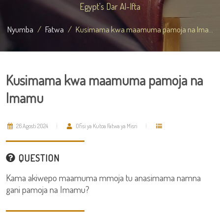
Egypt's Dar Al-Ifta
Nyumba
Fatwa
Kusimama kwa maamuma pamoja na Ima...
Kusimama kwa maamuma pamoja na
Imamu
26 Agosti 2024
Ofisi ya Kutoa Fatwa ya Misri
QUESTION
Kama akiwepo maamuma mmoja tu anasimama namna
gani pamoja na Imamu?