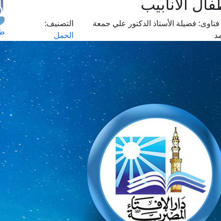
ال الأنابيب
فتاوى:
فضيلة الأستاذ الدكتور علي جمعة
التصنيف:
طل
د
الحمل
اس
حج
ال
م
الق