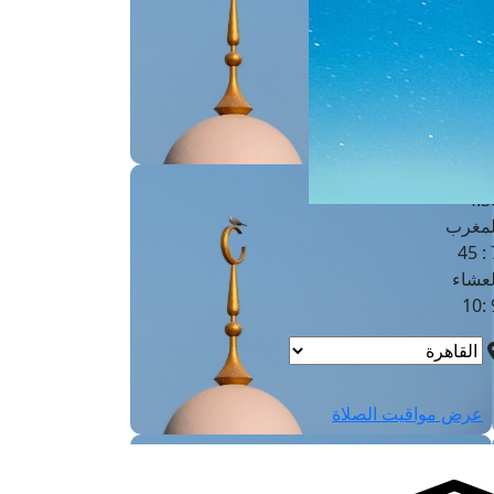
لفجر
4
لشروق
6
لظهر
1
لعصر
4:3
لمغرب
7 
لعشاء
9
عرض مواقيت الصلاة