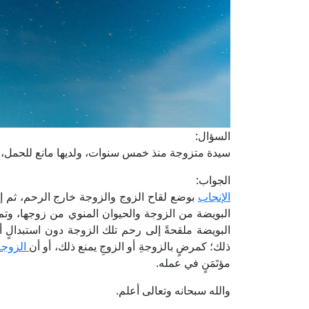
السؤال:
سيدة متزوجة منذ خمس سنوات، ولديها مانع للحمل، فا
الجواب:
الإنجاب
بوضع لقاح الزوج والزوجة خارج الرحم، ثم إعا
البويضة من الزوجة والحيوان المنوي من زوجها، وتم
البويضة ملقحةً إلى رحم تلك الزوجة دون استبدالٍ أو
ذلك؛ كمرضٍ بالزوجةِ أو الزوجِ يمنع ذلك، أو أن
الزوجة
مؤتَمَنٍ في عمله.
والله سبحانه وتعالى أعلم.