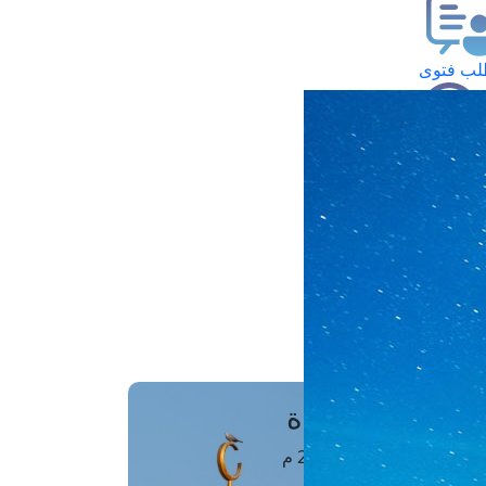
ب فتوى
تعلام عن فتوى
ز موعد
فتوى الهاتفية
َواقِيتُ الصَّـــلاة
اهرة · 06 أغسطس 2026 م