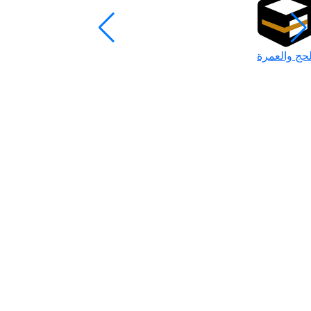
لحج والعمرة
رمضان