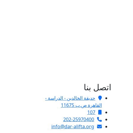
اتصل بنا
حديقة الخالدين - الدراسة -
القاهرة ص.ب 11675
107
202-25970400
info@dar-alifta.org