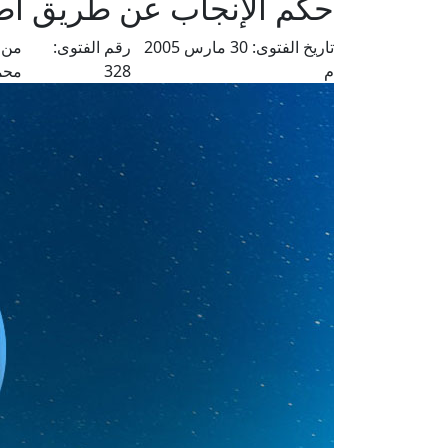
حكم الإنجاب عن طريق أطف
تاريخ الفتوى:
30 مارس 2005
رقم الفتوى:
من 
م
328
محم