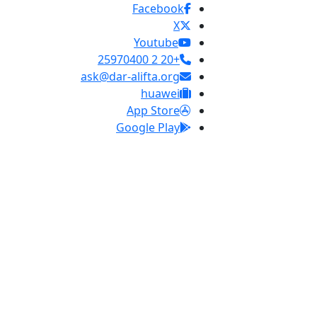
Facebook
X
Youtube
+20 2 25970400
ask@dar-alifta.org
huawei
App Store
Google Play