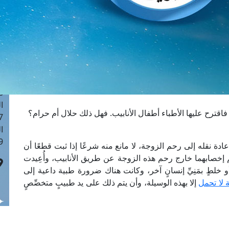
ا
 :40
ا
 :17
ا
 : 1
ا
8
ا
قترح عليها الأطباء أطفال الأنابيب. فهل ذلك حلال أم حرام؟
: 45
ا
 :10
دة نقله إلى رحم الزوجة، لا مانع منه شرعًا إذا ثبت قطعًا أن
 إخصابهما خارج رحم هذه الزوجة عن طريق الأنابيب، وأُعِيدت
 خلطٍ بمَنِيِّ إنسانٍ آخر، وكانت هناك ضرورة طبية داعية إلى
 لا تحمل
إلا بهذه الوسيلة، وأن يتم ذلك على يد طبيبٍ متخصِّصٍ