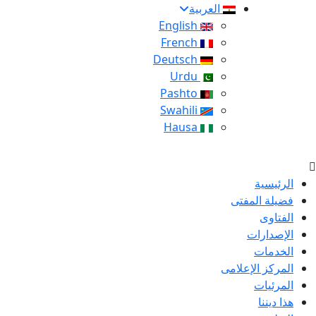
العربية
English
French
Deutsch
Urdu
Pashto
Swahili
Hausa
الرئيسية
فضيلة المفتى
الفتاوى
الإصدارات
الخدمات
المركز الإعلامى
المرئيات
هذا ديننا