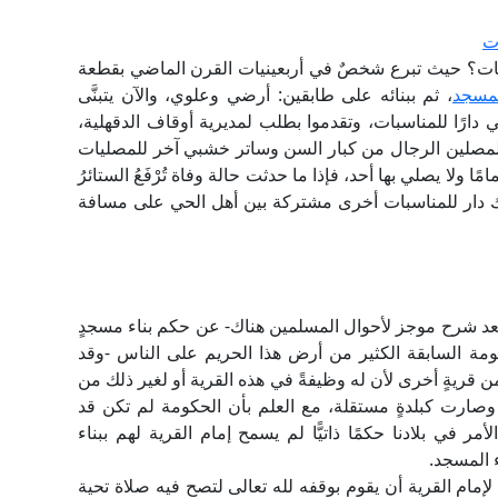
ت
بات؟ حيث تبرع شخصٌ في أربعينيات القرن الماضي بقطعة
مسجد
، ثم ببنائه على طابقين: أرضي وعلوي، والآن يتبنَّى
ارًا للمناسبات، وتقدموا بطلب لمديرية أوقاف الدقهلية،
لمصلين الرجال من كبار السن وساتر خشبي آخر للمصليات
ًا ولا يصلي بها أحد، فإذا ما حدثت حالة وفاة تُرْفَعُ الستائرُ
ناك دار للمناسبات أخرى مشتركة بين أهل الحي على مسافة
بعد شرح موجز لأحوال المسلمين هناك- عن حكم بناء مسجدٍ
ة السابقة الكثير من أرض هذا الحريم على الناس -وقد
ن قريةٍ أخرى لأن له وظيفةً في هذه القرية أو لغير ذلك من
ا وصارت كبلدةٍ مستقلة، مع العلم بأن الحكومة لم تكن قد
ر في بلادنا حكمًا ذاتيًّا لم يسمح إمام القرية لهم ببناء
ء المسجد.
مام القرية أن يقوم بوقفه لله تعالى لتصح فيه صلاة تحية