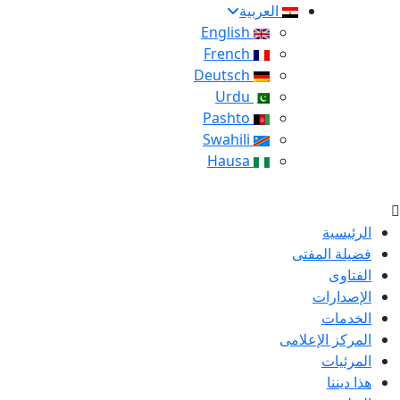
العربية
English
French
Deutsch
Urdu
Pashto
Swahili
Hausa
الرئيسية
فضيلة المفتى
الفتاوى
الإصدارات
الخدمات
المركز الإعلامى
المرئيات
هذا ديننا