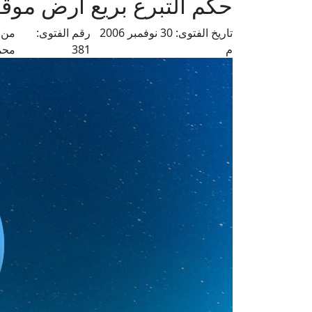
حكم التبرع بريع أرض موق
تاريخ الفتوى:
30 نوفمبر 2006
رقم الفتوى:
من 
م
381
محم