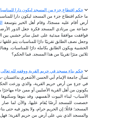
حكم اقتطاع جزء من المسجد ليكون دارا للمناسبا
ما حكم اقتطاع جزء من المسجد ليكون دارا للمناس
أرض أقام عليه مسجدًا، وقام أهل الخير بتوسعة
ال
جماعة من مرتادي المسجد فكرة جعل الدور الأرضي د
فوافقت موافقةً مبدئية على عمل ساتر خشبي بين ا
وجعل نصف الطابق تقريبًا دارًا للمناسبات يتم غلقها تمام
الخشبية ويكون الطابق بكامله دارًا للمناسبات. وه
ثلاثين مترًا تقريبًا من هذا المسجد. فما الحكم؟
حكم بناء مسجد في حريم القرية ووقفه لله تعالى
تسأل جامعة الإمام أبي الحسن الأشعري بداغستان -
في جزءٍ من أرض حريم القرية، والذي وزعت الحكوم
يكونون من أهل القرية الأصليين أو ممن جاء مهاجرًا م
الأسباب- لبناء البيوت لأنفسهم، وقد بنوها وسكنوه
خصصت للمسجد أرضًا يُقام عليها، والآن لما صار الأم
المسجد؛ قائلًا: إن الحريم حرام، ولا يجوز فيه حتى بنا
والمسجد الذي بني على أرضٍ من حريم القرية؛ فهل لإ