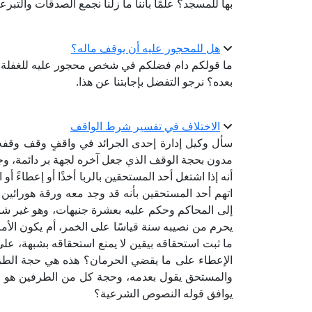
بها للمسجد؟ علمًا بأننا ما زلنا نجمع الصدقات والتبرع
هل للمحجور عليه أن يوقف ماله؟
ما قولكم دام فضلكم في شخص محجور عليه للغفلة؛ ف
بعده؟ نرجو التفضل بإجابتنا عن هذا.
الاختلاف في تفسير شرط الواقف
سأل وكيل إدارة إحدى الجرائد في واقفٍ وقف وقفه ع
مدون بحجة الوقف الذي جعل آخره لجهة بر دائمة، و
أنه إذا اشتغل أحد المستحقين بالربا أخذًا أو إعطاءً أ
اتهم أحد المستحقين بأنه قد وجد معه ورقة هورائين 
إلى المحاكم وحكم عليه بعشرة جنيهات، وهو غير شا
يحرم من نصيبه سنة قياسًا على الخمر، أم يكون الأمر
ما ثبت استحقاقه بيقين لا يمنع استحقاقه بشبهة، عل
الإعطاء على ما يقضي الحرمان؟ هذه هي حجة الطرفين
والمستحق يقول بعدمه، وحجة كل من الطرفين هو ما 
يوافق قوله النصوص الشرعية؟