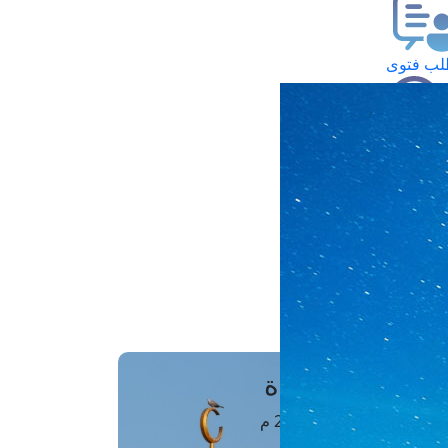
ب فتوى
تعلام عن فتوى
ز موعد
فتوى الهاتفية
َواقِيتُ الصَّـــلاة
اهرة · 06 أغسطس 2026 م