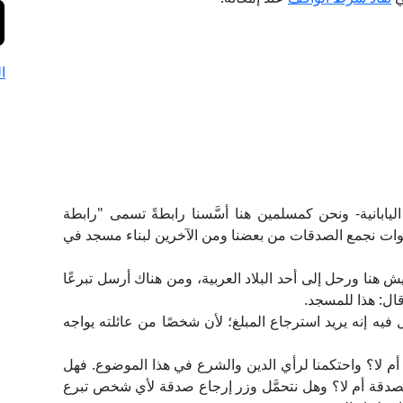
ا
ليابانية- ونحن كمسلمين هنا أسَّسنا رابطةً تسمى "رابطة
ت نجمع الصدقات من بعضنا ومن الآخرين لبناء مسجد في
200م كان شخص ما يعيش هنا ورحل إلى أحد البلاد العربية، ومن هناك أرسل تبرعًا
فيه إنه يريد استرجاع المبلغ؛ لأن شخصًا من عائلته يواجه
أم لا؟ واحتكمنا لرأي الدين والشرع في هذا الموضوع. فهل
ه الصدقة أم لا؟ وهل نتحمَّل وزر إرجاع صدقة لأي شخص تبرع