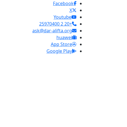
Facebook
X
Youtube
+20 2 25970400
ask@dar-alifta.org
huawei
App Store
Google Play