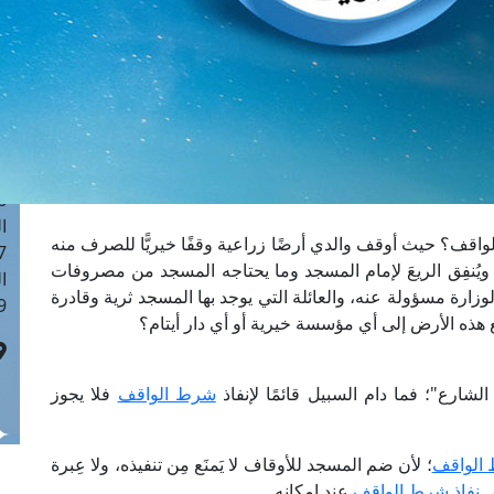
ا
 :40
ا
 :17
ا
 : 1
ا
8
ا
اقف؟ حيث أوقف والدي أرضًا زراعية وقفًا خيريًّا للصرف منه
: 45
يُنفِق الريعَ لإمام المسجد وما يحتاجه المسجد من مصروفات
ا
رة مسؤولة عنه، والعائلة التي يوجد بها المسجد ثرية وقادرة
 :10
 هذه الأرض إلى أي مؤسسة خيرية أو أي دار أيتام؟
ارع"؛ فما دام السبيل قائمًا لإنفاذ
شرط الواقف
فلا يجوز
 الواقف
؛ لأن ضم المسجد للأوقاف لا يَمنَع مِن تنفيذه، ولا عِبرة
ي
نفاذ شرط الواقف
عند إمكانه.