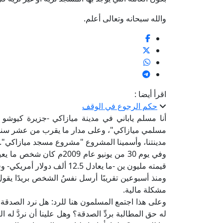
والله سبحانه وتعالى أعلم.
اقرأ أيضا :
حكم الرجوع في الوقف
أنا مسلم ياباني في مدينة ميازاكي -جزيرة كيوشو ا
مسلمي ميازاكي"، وعلى مدار ما يقرب من عشر سنوا
مدينتنا، وأسمينا المشروع "مشروع مسجد ميازاكي".
وفي يوم 30 من يونيو عام 9
قيمته مليون ين -ما يعادل 12.5 ألف دولار أمريكي- وقال: هذا للمسجد.
ومنذ أسبوعين تقريبًا أرسل نفسُ الشخص بريدًا يقول 
مشكلة مالية.
وعلى هذا اجتمع المسلمون هنا للرد: هل نرد الصدقة 
له حق المطالبة بردِّ الصدقة؟ وهل علينا أن نردَّ ل