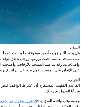
السؤال:
هل يجوز التبرع بريع أرض موقوفة بما يخالف شرط الو
على مسجد عائلته بحيث يزرعها زوجي ناظرُ الوقف و
وإصلاحات. وقد تم ضم المسجد للأوقاف، وأصبحت الوزا
على الإنفاق على المسجد، فهل يجوز لي أن أتبرع بريع
الجواب:
القاعدة الفقهية المستقرة أن "شرط الواقف كنص الش
شرعًا العدول عن ذلك.
وعليه وفي واقعة السؤال: ف
لا يجوز العدول عن شرط
بكون العائلة التي يوجد بها المسجد ثرية أو غير ثرية ف