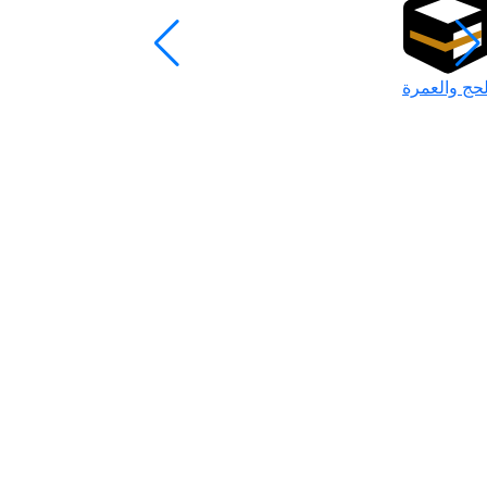
لحج والعمرة
رمضان