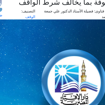
وفة بما يخالف شرط الواقف
فتاوى:
فضيلة الأستاذ الدكتور علي جمعة
التصنيف:
طل
د
الوقف
اس
حج
ال
م
الق