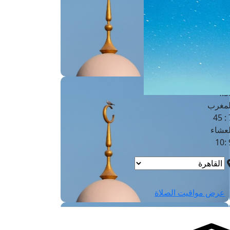
لفجر
4
لشروق
6
لظهر
1
لعصر
4:3
لمغرب
7 
لعشاء
9
عرض مواقيت الصلاة