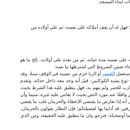
ات لبناء المسجد.
هل له أن يقف أملاكه على نفسه، ثم على أولاده من
لى نفسه مدة حياته، ثم من بعده على أولاده.. إلخ ما هو
جاء ضمن الشروط التي اشترطها ما نصه:
و استعمل
الخمور
أو الزنا حرم من نصيبه في الوقف سنةً، وقد
-نوع يشبه الكوكايين- قيل أنه وجد معه داخل حذائه، وتقدم
رب للخمر ولم يتهم به، فهل ينطبق عليه هذا الشرط بحيث
 واقفًا عند مورد النص بحيث لا يقاس عليه غيره، سيما وأن
ى أنه إذا تعارض ما يقتضي الإعطاء والحرمان غلب ما يقضي
 قد أدلينا بها لفضيلتكم؛ فإن النظار يقولون بالحرمان،
أوضحناه؛ فنرجو بيان ما تنطبق عليه الحقيقة، ومن الذي