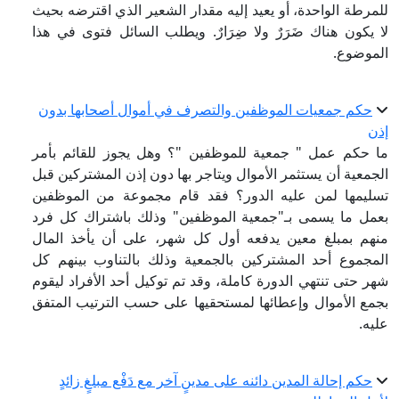
للمرطة الواحدة، أو يعيد إليه مقدار الشعير الذي اقترضه بحيث
لا يكون هناك ضَرَرٌ ولا ضِرَارٌ. ويطلب السائل فتوى في هذا
الموضوع.
حكم جمعيات الموظفين والتصرف في أموال أصحابها بدون
إذن
ما حكم عمل " جمعية للموظفين "؟ وهل يجوز للقائم بأمر
الجمعية أن يستثمر الأموال ويتاجر بها دون إذن المشتركين قبل
تسليمها لمن عليه الدور؟ فقد قام مجموعة من الموظفين
بعمل ما يسمى بـ"جمعية الموظفين" وذلك باشتراك كل فرد
منهم بمبلغ معين يدفعه أول كل شهر، على أن يأخذ المال
المجموع أحد المشتركين بالجمعية وذلك بالتناوب بينهم كل
شهر حتى تنتهي الدورة كاملة، وقد تم توكيل أحد الأفراد ليقوم
بجمع الأموال وإعطائها لمستحقيها على حسب الترتيب المتفق
عليه.
حكم إحالة المدين دائنه على مدينٍ آخر مع دَفْع مبلغٍ زائدٍ