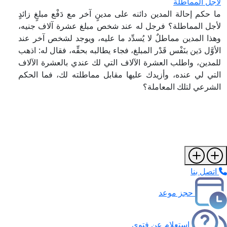
لأجل المماطلة
ما حكم إحالة المدين دائنه على مدينٍ آخر مع دَفْع مبلغٍ زائدٍ
لأجل المماطلة؟ فرجل له عند شخص مبلغ عشرة آلاف جنيه،
وهذا المدين مماطلٌ لا يُسدِّد ما عليه، ويوجد لشخص آخر عند
الأوَّل دَين بنَفْس قَدْر المبلغ، فجاء يطالبه بحقِّه، فقال له: اذهب
للمدين، واطلب العشرة الآلاف التي لك عندي بالعشرة الآلاف
التي لي عنده، وأزيدك عليها مقابل مماطلته لك، فما الحكم
الشرعي لتلك المعاملة؟
اتصل بنا
حجز موعد
استعلام عن فتوى