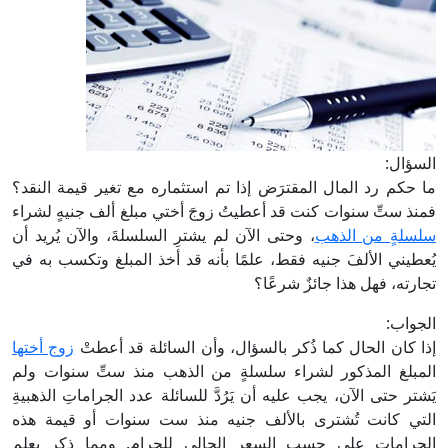
السؤال:
ما حكم رد المال المقترَض إذا تم استثماره مع تغير قيمة النقد؟
فمنذ ستِّ سنوات كنت قد أعطيتُ زوجَ أختي مبلغ ألف جنيهٍ لشراء
سلسلةٍ من الذهب
، وحتى الآن لم يشترِ السلسلةَ، والآن يُريد أن
يُعطيني الألفَ جنيه فقط، علمًا بأنه قد أخذ المبلغ وتكسب به في
تجارته، فهل هذا جائزٌ شرعًا؟
الجواب:
إذا كان الحال كما ذُكر بالسؤال، وأن السائلة قد أعطتْ
زوج أختها
المبلغ المذكور لشراء سلسلةٍ من الذهب منذ ستِّ سنوات ولم
يَشتر حتى الآن، يجب عليه أن يَرُدَّ للسائلة عدد الجراماتِ الذهبيةِ
التي كانت تُشترى بالألف جنيه منذ ست سنوات أو قيمة هذه
الجرامات على حسب السعر الحالي للجرام. ومما ذكر يعلم