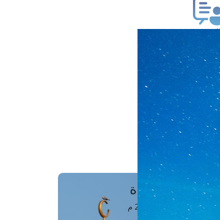
ب فتوى
تعلام عن فتوى
ز موعد
فتوى الهاتفية
َواقِيتُ الصَّـــلاة
اهرة · 09 أغسطس 2026 م