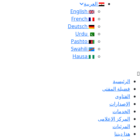
العربية
English
French
Deutsch
Urdu
Pashto
Swahili
Hausa
الرئيسية
فضيلة المفتى
الفتاوى
الإصدارات
الخدمات
المركز الإعلامى
المرئيات
هذا ديننا