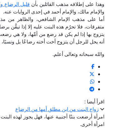
وهذا على إطلاقه مذهب القائلين ‏بأن
قليل الرضاع وك
والإمام مالك، والإمام أحمد ‏في إحدى الروايات عنه.
أما على مذهب ‏الإمام الشافعي، والظاهر من مذهب
متفرقات، فلا تحرُم هذه ‏البنت عليه إلا إذا تيقَّن بر
يتزوج بها إذا لم يكن قد رضع من أمِّها، ولا هي رضعت 
أنه يحل للرجل أن ‏يتزوج أخت أخته رضاعًا بل ونسبًا، 
والله سبحانه وتعالى أعلم.
اقرأ أيضا :
زواج البنت من ابن مطلق أمها من الرضاع
امرأة أرضعت بنتًا أجنبية عنها، فهل يجوز لهذه البنت أ
امرأة أخرى.