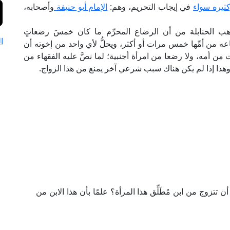
ثيره سواء
في ‏إيجاب التحريم، وهم:
الإمام أبو حنيفة
‏وأصحابه،
 ‏الحنابلة من أن الرضاع المحرِّم ما كان ‏خمسَ رضعاتٍ
ا
ضاعه من أمِّها ‏خمس مرات أو أكثر، ويحلُّ لأي واحد ‏من إخوته أن
من ‏أمه، ولا رضعا من امرأة أجنبية؛ لما ‏نصَّ عليه الفقهاء من
‏وهذا إذا لم يكن هناك سبب شرعي آخر ‏يمنع من هذا الزواج.
ن تتزوج من ابن مُطَلِّق هذا المرأة؟ علمًا بأن هذا الابن من