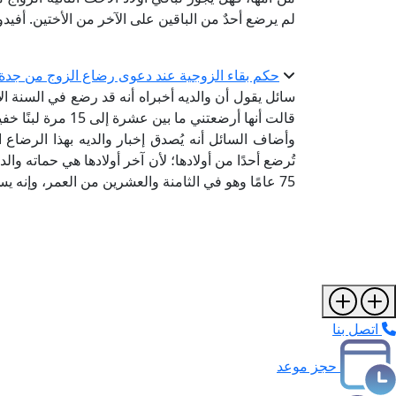
لم يرضع أحدٌ من الباقين على الآخر من الأختين. أفيدو
حكم بقاء الزوجية عند دعوى رضاع الزوج من جدة
سائل يقول أن والديه أخبراه أنه قد رضع في السنة ا
قالت أنها أرضعتني ما بين عشرة إلى 15 مرة لبنًا خفيفًا مثل الماء نُقطًا صغيرة.
وأضاف السائل أنه يُصدق إخبار والديه بهذا الرضا
تُرضع أحدًا من أولادها؛ لأن آخر أولادها هي حماته والد
75 عامًا وهو في الثامنة والعشرين من العمر، وإنه يسأل: هل تحرم عليه زوجته بهذا الرضاع شرعًا؟
اتصل بنا
حجز موعد