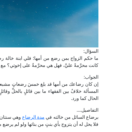
السؤال:
ما حكم الزواج بمن رضع من أمها؛ فلي ابنة خالة رضعْت
كانت محرَّمةً عليَّ، فهل هي محرَّمةٌ على إخوتي؟ مع
الجواب:
إن كان رضاعك من أمها قد بلغ خمسَ رضعاتٍ مشبعاتٍ 
المسألة خلافٌ بين الفقهاء ما بين قائلٍ بالحلِّ وقائل
الحال كما ورد.
التفاصيل....
برضاع السائل من خالته في
مدة ‏الرضاع
وهي سنتان عل
فلا يحل له أن يتزوج بأي بنتٍ ‏من بناتها ولو لم يرضع 