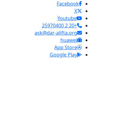
Facebook
X
Youtube
+20 2 25970400
ask@dar-alifta.org
huawei
App Store
Google Play