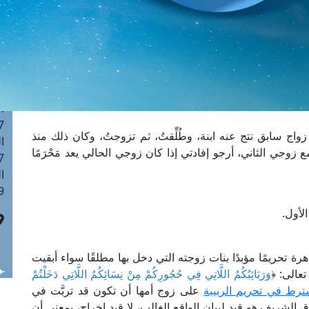
ا
 :42
ا
 :18
ا
 : 1
ا
7
ج سابق نتج عنه ابنة، وطُلِّقتُ، ثم تزوجتُ، وكان ذلك منذ
ا
وجي الثاني، أرجو إفادتي إذا كان زوجي الحالي يعد مَحْرَمًا
: 43
ا
 :8
لأول.
 تحريمًا مؤبدًا بنات زوجته التي دخل بها مطلقًا سواء أبقيت
عالى: ﴿
وَرَبَائِبُكُمُ اللَّاتِي فِي حُجُورِكُمْ مِنْ نِسَائِكُمُ اللَّاتِي دَخَلْتُمْ
ترط في تحريم الربيبة
على زوج أمها أن تكون قد تربَّت في
 الشريف هو قيد لبيان الواقع الغالب، لا قيد إخراج، بمعنى أن