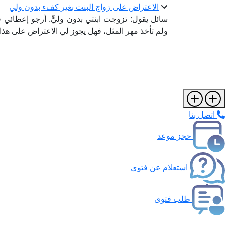
الاعتراض على زواج البنت بغير كفء بدون ولي
سائل يقول: تزوجت ابنتي بدون وليٍّ. أرجو إعطائي
ولم تأخذ مهر المثل، فهل يجوز لي الاعتراض على هذا 
اتصل بنا
حجز موعد
استعلام عن فتوى
طلب فتوى