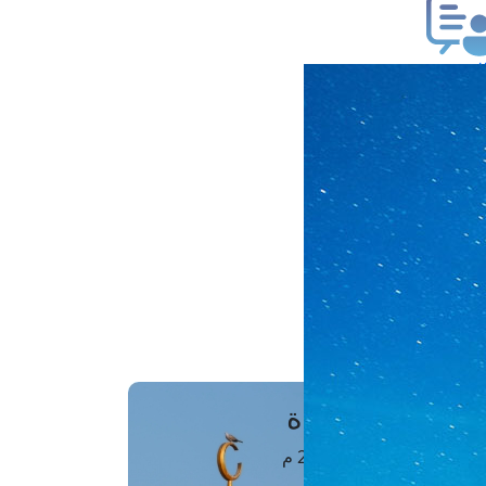
ب فتوى
تعلام عن فتوى
ز موعد
فتوى الهاتفية
َواقِيتُ الصَّـــلاة
اهرة · 08 أغسطس 2026 م