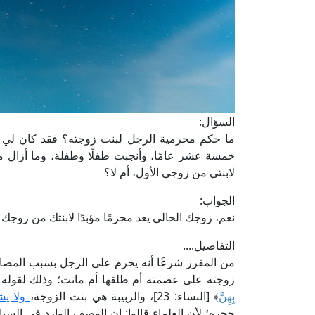
السؤال:
ما حكم محرمية الرجل لبنت زوجته؟ فقد كان لي زوا
خمسة عشر عامًا، وأنجبت طفلًا وطفلة، وما أزال مع ز
لابنتي من زوجي الأول، أم لا؟
الجواب:
نعم، زوجك الحالي يعد محرمًا مؤبدًا لابنتك من زوجك ا
التفاصيل....
من المقرر شرعًا أنه يحرم على الرجل بسبب المصاهرة
زوجته على عصمته أم طلقها أم ماتت؛ وذلك لقوله ت
بِهِنَّ
﴾ [النساء: 23]، والربيبة هي بنت الزوجة،
ولا يش
حجره؛ لأن العلماء قالوا: إن الوصف الوارد في السياق