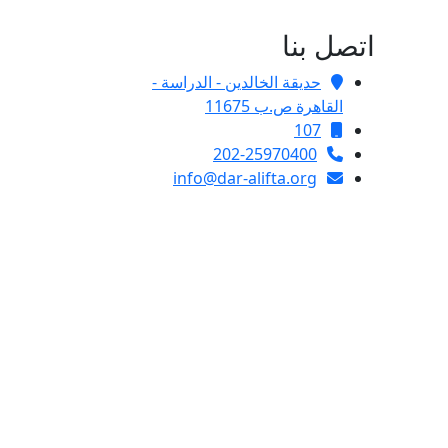
اتصل بنا
حديقة الخالدين - الدراسة -
القاهرة ص.ب 11675
107
202-25970400
info@dar-alifta.org