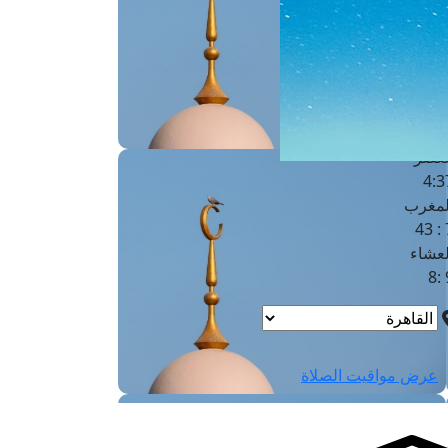
لفجر
4
لشروق
6
لظهر
1
لعصر
4:3
لمغرب
7 
لعشاء
9
عرض مواقيت الصلاة