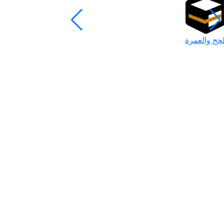
لحج والعمرة
رمضان