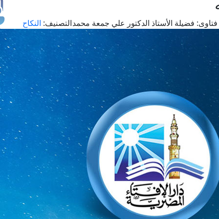
فتاوى:
فضيلة الأستاذ الدكتور علي جمعة محمد
التصنيف:
النكاح
طل
اس
حج
ال
م
الق