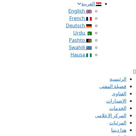
العربية
English
French
Deutsch
Urdu
Pashto
Swahili
Hausa
الرئيسية
فضيلة المفتى
الفتاوى
الإصدارات
الخدمات
المركز الإعلامى
المرئيات
هذا ديننا