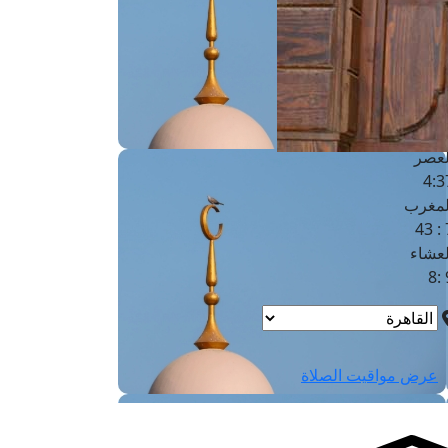
لفجر
4
لشروق
6
لظهر
1
لعصر
4:3
لمغرب
7 
لعشاء
9
عرض مواقيت الصلاة