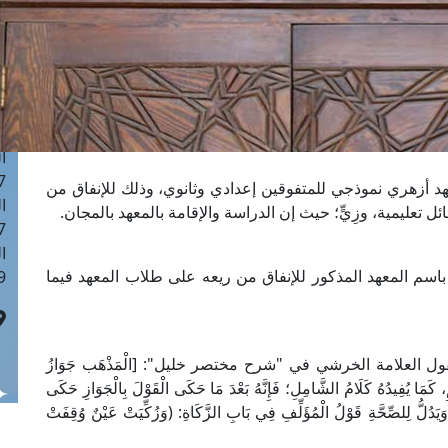
ا
 :42
ا
 :18
ا
 : 1
ا
7
 أزهري نموذجي للمتفوقين إعدادي وثانوي، وذلك للإنفاق من
ا
عليمية، وزِيٍّ؛ حيث إن الدراسة والإقامة بالمعهد بالمجان.
: 43
ا
اسم المعهد المذكور للإنفاق من ريعه على طلاب المعهد فيما
 :8
ول العلامة الخرشي في "شرح مختصر خليل": [الْمَذْهَب جَوَازُ
مِ، كَمَا يُفِيدُهُ كَلَامُ الشَّامِلِ؛ فَإِنَّهُ بَعْدَ مَا حَكَى الْقَوْلَ بِالْجَوَازِ حَكَى
 وَيَدُلُّ لِلصِّحَّةِ قَوْلُ الْمُؤَلِّفِ فِي بَابِ الزَّكَاةِ: (وَزُكِّيَتْ عَيْنٌ وُقِفَتْ