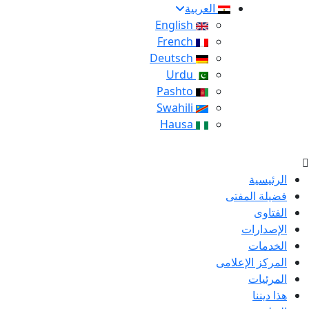
العربية
English
French
Deutsch
Urdu
Pashto
Swahili
Hausa
الرئيسية
فضيلة المفتى
الفتاوى
الإصدارات
الخدمات
المركز الإعلامى
المرئيات
هذا ديننا