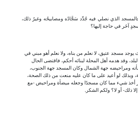
مسجد الذي نصلي فيه جُدِّد سَجَّادُه ومصابيحُه وغيرُ ذلك،
دٍ آخَر في حاجة إليها؟
يوجد مسجد عتيق، لا نعلم من بناه، ولا نعلم أهو مبني في
بلد، وقد هدمه أهل المحلة لبنائه أحكم، فاقتضى الحال
يضأته ومراحيضه جهة الشمال وكان المسجد جهة الجنوب،
 وبذلك لو أعيد على ما كان عليه منعت من ذلك الصحة،
غيير أخذ شيء مما كان مسجدًا وجعله ميضأة ومراحيض -مع
إلا ذلك- أو لا؟ ولكم الشكر.