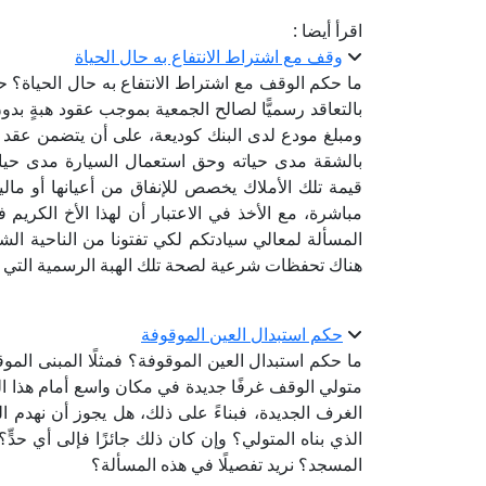
اقرأ أيضا :
وقف مع اشتراط الانتفاع به حال الحياة
ما حكم الوقف مع اشتراط الانتفاع به حال الحياة؟ 
بالتعاقد رسميًّا لصالح الجمعية بموجب عقود هبةٍ بد
ومبلغ مودع لدى البنك كوديعة، على أن يتضمن عقد ا
بالشقة مدى حياته وحق استعمال السيارة مدى حيا
قيمة تلك الأملاك يخصص للإنفاق من أعيانها أو ماليت
مباشرة، مع الأخذ في الاعتبار أن لهذا الأخ الكريم
المسألة لمعالي سيادتكم لكي تفتونا من الناحية الش
هناك تحفظات شرعية لصحة تلك الهبة الرسمية الت
حكم استبدال العين الموقوفة
ما حكم استبدال العين الموقوفة؟ فمثلًا المبنى المو
متولي الوقف غرفًا جديدة في مكان واسع أمام هذا ال
الغرف الجديدة، فبناءً على ذلك، هل يجوز أن نهدم 
الذي بناه المتولي؟ وإن كان ذلك جائزًا فإلى أي حدٍ
المسجد؟ نريد تفصيلًا في هذه المسألة؟