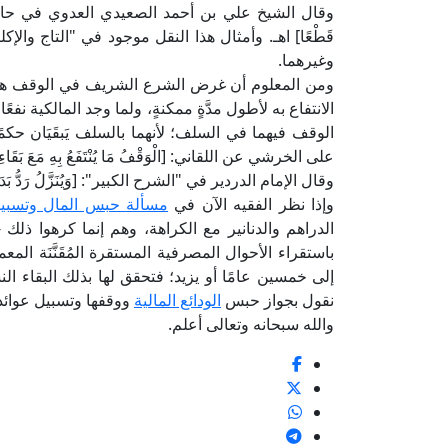
وقال الشيخ علي بن أحمد الصعيدي العدوي في حاشيته على هذا 
قَطْعًا] اهـ. وأمثال هذا النقل موجود في "التاج و
وغيرهما.
ومن المعلوم أن غرض الشرع الشريف في الوقف ه
الانتفاع به لأطول مدَّةٍ ممكنةٍ، ولما وجد المالكية نفعً
الوقف فيهما في السلف؛ لأنهما بالسلف يَبقَيَان حكم
على الخرشي عن اللقاني: [الْوَقْفُ مَا يُنْتَفَعُ بِهِ مَعَ بَقَاءِ عَيْنِه
وقال الإمام الدردير في "الشرح الكبير": [وَيُنَزَّلُ رَدُّ بَدَلِهِ مَن
وإذا نظر الفقيه الآن في
مسألة حبس المال وتسبيل
الدراهم والدنانير مع الكراهة، وهم إنما كرهوا ذلك -
باستقراء الأحوال المصرفية المستقرة المُقَنَّنَة المع
إلى خمسين عامًا أو يزيد؛ فتحقق لها بذلك البقاء 
نقول بجواز حبس
الودائع المالية
ووقفها وتسبيل عوائد
والله سبحانه وتعالى أعلم.