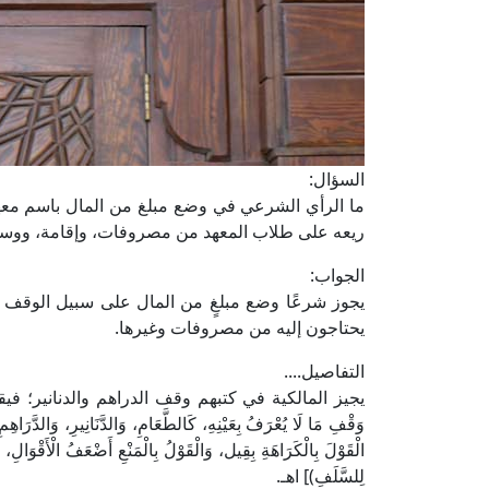
السؤال:
ما الرأي الشرعي في وضع مبلغ من المال باسم معهد
ريعه على طلاب المعهد من مصروفات، وإقامة، ووسائل ت
الجواب:
يجوز شرعًا وضع مبلغٍ من المال على سبيل الوقف ب
يحتاجون إليه من مصروفات وغيرها.
التفاصيل....
يجيز المالكية في كتبهم وقف الدراهم والدنانير؛ فيق
وَقْفِ مَا لَا يُعْرَفُ بِعَيْنِهِ، كَالطَّعَامِ، وَالدَّنَانِيرِ، وَالدَّرَاهِ
الْقَوْلَ بِالْكَرَاهَةِ بِقِيل، وَالْقَوْلُ بِالْمَنْعِ أَضْعَفُ الْأَقْوَالِ،
لِلسَّلَفِ)] اهـ.