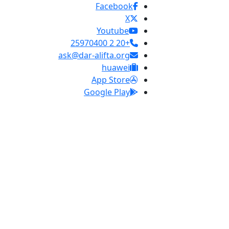
Facebook
X
Youtube
+20 2 25970400
ask@dar-alifta.org
huawei
App Store
Google Play