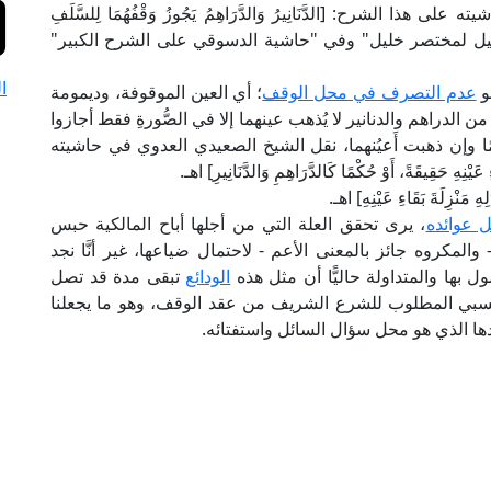
الشرح: [الدَّنَانِيرُ وَالدَّرَاهِمُ يَجُوزُ وَقْفُهُمَا لِلسَّلَفِ
الإكليل لمختصر خليل" وفي "حاشية الدسوقي على الشرح الكبير"
ا
و
عدم التصرف في محل الوقف
؛ أي العين الموقوفة، وديمومة
ا من الدراهم والدنانير لا يُذهب عينهما إلا في الصُّورةِ فقط أجازوا
ًا وإن ذهبت أَعيُنهما، نقل الشيخ الصعيدي العدوي في حاشيته
ِ حَقِيقَةً، أَوْ حُكْمًا كَالدَّرَاهِمِ وَالدَّنَانِيرِ] اهـ.
ْزِلَةَ بَقَاءِ عَيْنِهِ] اهـ.
 عوائده
، يرى تحقق العلة التي من أجلها أباح المالكية حبس
 والمكروه جائز بالمعنى الأعم - لاحتمال ضياعها، غير أنَّا نجد
مول بها والمتداولة حاليًّا أن مثل هذه
الودائع
تبقى مدة قد تصل
النسبي المطلوب للشرع الشريف من عقد الوقف، وهو ما يجعلنا
ها الذي هو محل سؤال السائل واستفتائه.