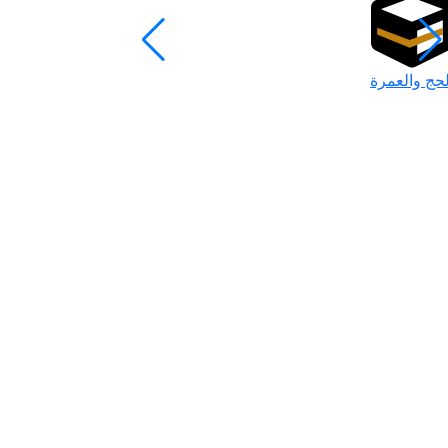
لحج والعمرة
رمضان