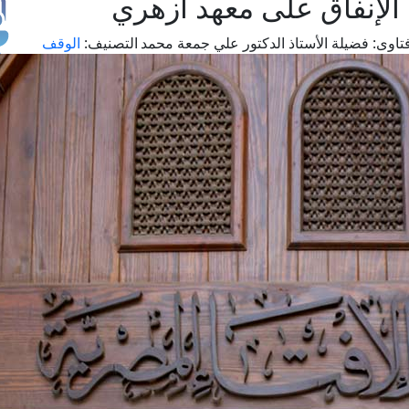
 الإنفاق على معهد أزهري
تاوى:
فضيلة الأستاذ الدكتور علي جمعة محمد
التصنيف:
الوقف
طل
اس
حج
ال
م
الق