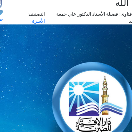
لله
تاوى:
فضيلة الأستاذ الدكتور علي جمعة
التصنيف:
طل
د
الأسرة
اس
حج
ال
م
الق