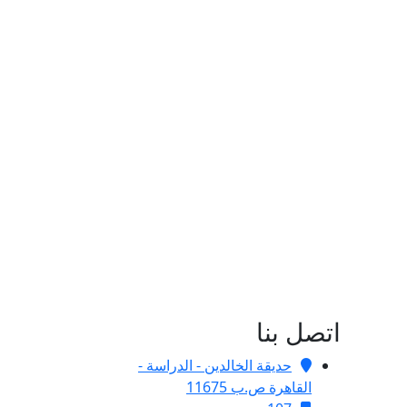
اتصل بنا
حديقة الخالدين - الدراسة -
القاهرة ص.ب 11675