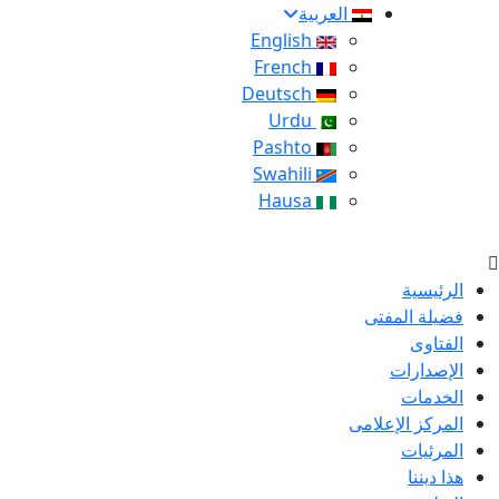
العربية
English
French
Deutsch
Urdu
Pashto
Swahili
Hausa
الرئيسية
فضيلة المفتى
الفتاوى
الإصدارات
الخدمات
المركز الإعلامى
المرئيات
هذا ديننا