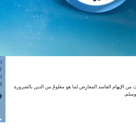
ا
 :42
ا
 :18
ا
 : 1
ا
7
ا
: 43
ا
 :8
من الإيهام الفاسد المعارِض لما هو معلومٌ من الدين بالضرورة
وسلم.