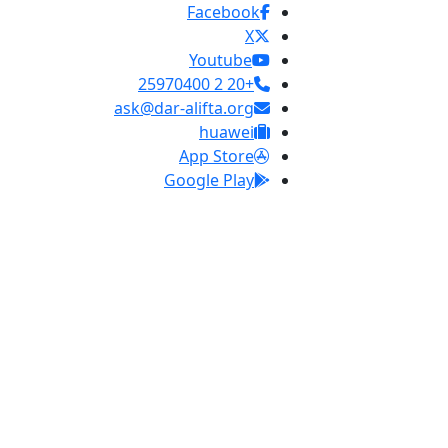
Facebook
X
Youtube
+20 2 25970400
ask@dar-alifta.org
huawei
App Store
Google Play