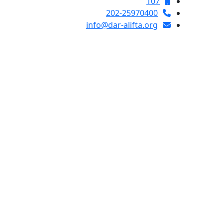
107
202-25970400
info@dar-alifta.org