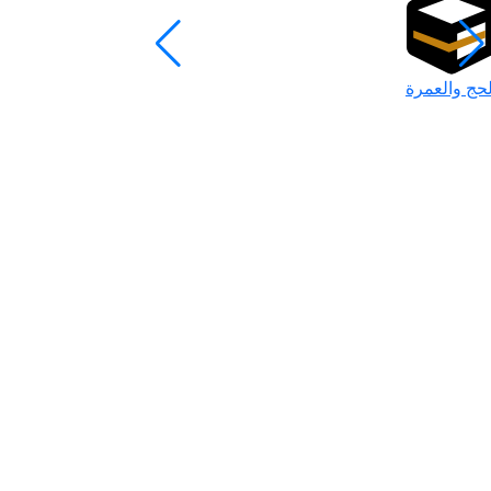
لحج والعمرة
رمضان