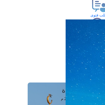
ب فتوى
تعلام عن فتوى
ز موعد
فتوى الهاتفية
َواقِيتُ الصَّـــلاة
اهرة · 08 أغسطس 2026 م