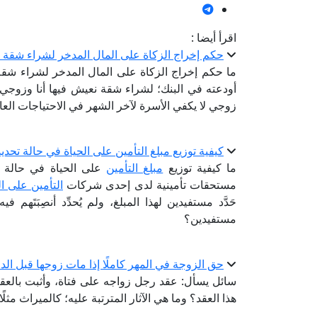
اقرأ أيضا :
حكم إخراج الزكاة على المال المدخر لشراء شقة 
ما حكم إخراج الزكاة على المال المدخر لشراء شقة ل
أودعته في البنك؛ لشراء شقة نعيش فيها أنا وزوجي
زوجي لا يكفي الأسرة لآخر الشهر في الاحتياجات العادية
كيفية توزيع مبلغ التأمين على الحياة في حالة تحد
ما كيفية توزيع
مبلغ التأمين
على الحياة في حالة ت
مستحقات تأمينية لدى إحدى شركات
التأمين على ال
حَدَّد مستفيدين لهذا المبلغ، ولم يُحدِّد أنصِبَتَهم
مستفيدين؟
حق الزوجة في المهر كاملًا إذا مات زوجها قبل ال
سائل يسأل: عقد رجل زواجه على فتاة، وأثبت بالعق
هذا العقد؟ وما هي الآثار المترتبة عليه؛ كالميراث مثلًا