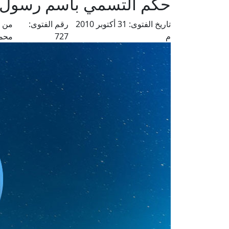
حكم التسمي باسم رسول ا
تاريخ الفتوى:
31 أكتوبر 2010
رقم الفتوى:
من ف
م
727
محم