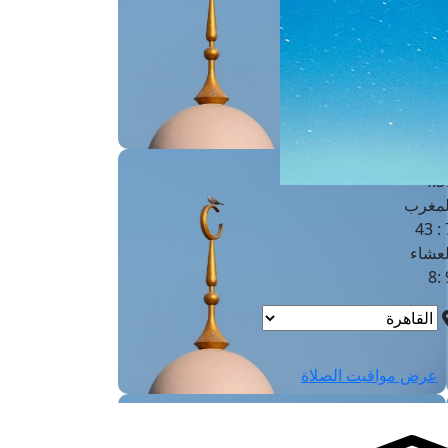
لفجر
4
لشروق
6
لظهر
1
لعصر
4:3
لمغرب
7 
لعشاء
9
عرض مواقيت الصلاة