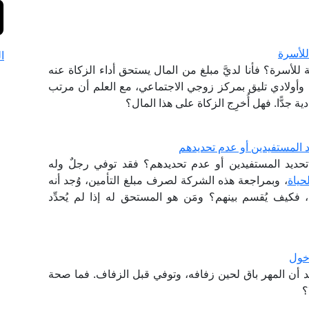
للأسرة
ا
لأسرة؟ فأنا لديَّ مبلغ من المال يستحق أداء الزكاة عنه
 وأولادي تليق بمركز زوجي الاجتماعي، مع العلم أن مرتب
 جدًّا. فهل أُخرِج الزكاة على هذا المال؟
يد المستفيدين أو عدم تحديدهم
حديد المستفيدين أو عدم تحديدهم؟ فقد توفي رجلٌ وله
حياة
، وبمراجعة هذه الشركة لصرف مبلغ التأمين، وُجد أنه
 فيه، فكيف يُقسم بينهم؟ ومَن هو المستحق له إذا لم يُحدِّد
دخول
د أن المهر باق لحين زفافه، وتوفي قبل الزفاف. فما صحة
؟