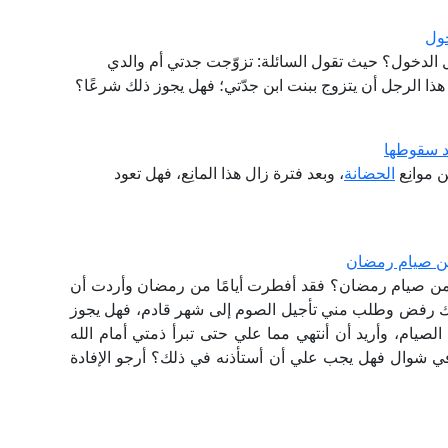
خول
 الدخول؟ حيث تقول السائلة: تزوّجت جدتي أم والدي
 هذا الرجل أن يتزوج ببنت ابن جدّتي؛ فهل يجوز ذلك شرعًا؟
عد سقوطها
 موانِع
الحضانة
، وبعد فترة زال هذا المانِع، فهل تعود
من صيام رمضان
 من صيام رمضان؟ فقد أفطرت أيامًا من رمضان وأردت أن
 رفض وطلب مني تأجيل الصوم إلى شهر قادم، فهل يجوز
الصيام، وأريد أن أنتهي مما علي حتى تبرأ ذمتي أمام الله
م في شوال فهل يجب علي أن أستأذنه في ذلك؟ أرجو الإفادة