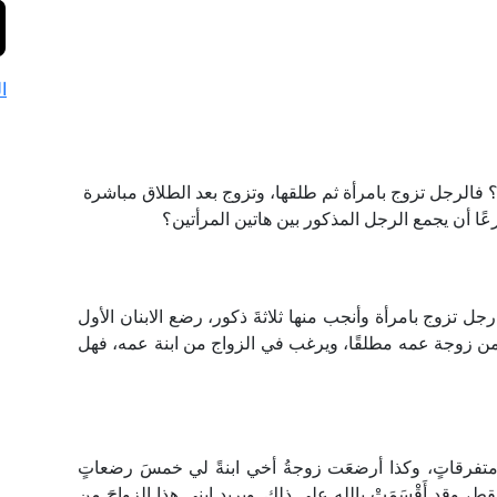
ا
؟ فالرجل تزوج بامرأة ثم طلقها، وتزوج بعد الطلاق مباشرة
عًا أن يجمع الرجل المذكور بين هاتين المرأتين؟
ل تزوج بامرأة وأنجب منها ثلاثةَ ذكور، رضع الابنان الأول
 من زوجة عمه مطلقًا، ويرغب في الزواج من ابنة عمه، فهل
فرقاتٍ، وكذا أرضعَت زوجةُ أخي ابنةً لي خمسَ رضعاتٍ
 وقد أَقْسَمَتْ بالله على ذلك. ويريد ابني هذا الزواجَ من