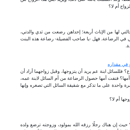
واج أم لا؟
لتي لها من الإناث أربعة؛ إحداهن رضعت من ثدي والدتي،
ي في الرضاعة. فهل -يا صاحب الفضيلة- رضاعة هذه البنت
ة.
في مقداره
للسائل ابنة عم يريد أن يتزوجها، وقبل زواجهما أراد أن
مها؟ فنفت أمها حصول الرضاعة من أم السائل لابنة عمه،
رة واحدة على ما تذكر مع شقيقة السائل التي تصغره وإنها
ها أم لا؟
 حيث إن هناك رجلًا رزقه الله بمولود، وزوجته ترضع ولده