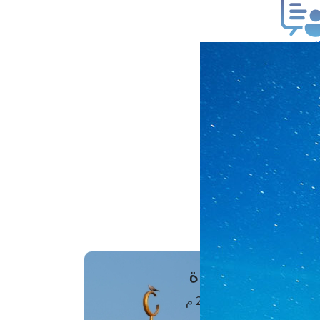
ب فتوى
تعلام عن فتوى
ز موعد
فتوى الهاتفية
َواقِيتُ الصَّـــلاة
اهرة · 08 أغسطس 2026 م