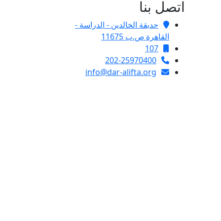
اتصل بنا
حديقة الخالدين - الدراسة -
القاهرة ص.ب 11675
107
202-25970400
info@dar-alifta.org