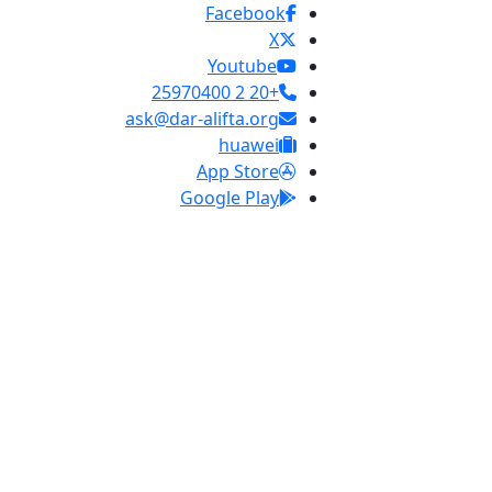
Facebook
X
Youtube
+20 2 25970400
ask@dar-alifta.org
huawei
App Store
Google Play