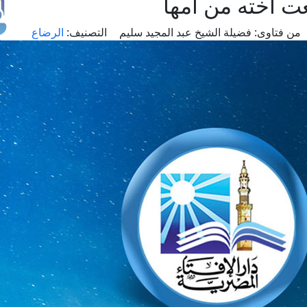
 أخته من أمها
من فتاوى:
فضيلة الشيخ عبد المجيد سليم
التصنيف:
الرضاع
طل
اس
حج
ال
م
الق