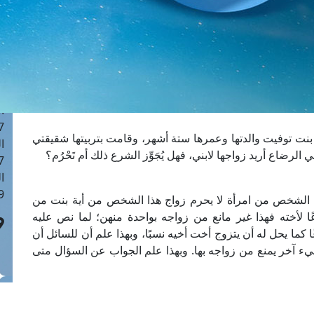
ا
 :42
ا
 :18
ا
 : 1
ا
7
نت توفيت والدتها وعمرها ستة أشهر، وقامت بتربيتها شقيقتي
ا
رضاع أريد زواجها لابني، فهل يُجَوِّز الشرع ذلك أم تَحْرُم؟
: 43
ا
 :8
 الشخص من امرأة لا يحرم زواج هذا الشخص من أية بنت من
 لأخته فهذا غير مانع من زواجه بواحدة منهن؛ لما نص عليه
كما يحل له أن يتزوج أخت أخيه نسبًا، وبهذا علم أن للسائل أن
 شيء آخر يمنع من زواجه بها. وبهذا علم الجواب عن السؤال متى