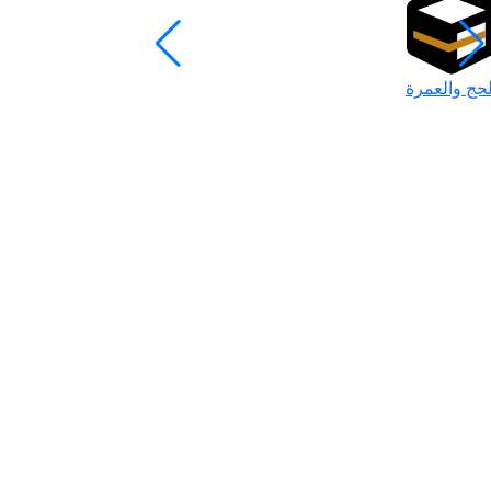
لحج والعمرة
رمضان