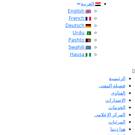
العربية
English
French
Deutsch
Urdu
Pashto
Swahili
Hausa
الرئيسية
فضيلة المفتى
الفتاوى
الإصدارات
الخدمات
المركز الإعلامى
المرئيات
هذا ديننا