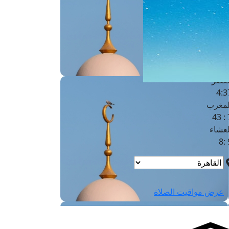
لفجر
4
لشروق
6
لظهر
1
لعصر
4:3
لمغرب
7 
لعشاء
9
عرض مواقيت الصلاة