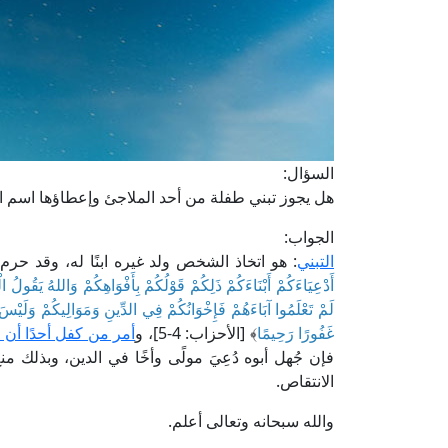
السؤال:
هل يجوز تبني طفلة من أحد الملاجئ وإعطاؤها اسم ا
الجواب:
التبني
: هو اتخاذ الشخص ولد غيره ابنًا له، وقد حرم 
أَدْعِيَاءَكُمْ أَبْنَاءَكُمْ ذَلِكُمْ قَوْلُكُمْ بِأَفْوَاهِكُمْ وَاللهُ يَقُول
لَمْ تَعْلَمُوا آبَاءَهُمْ فَإِخْوَانُكُمْ فِي الدِّينِ وَمَوَالِيكُمْ وَلَيْسَ
غَفُورًا رَحِيمًا
﴾ [الأحزاب: 4-5]، و
أمر من كفل أحدًا أن 
فإن جُهل أبوه دُعِيَ مولًى وأخًا في الدين، وبذلك م
الانتقاص.
والله سبحانه وتعالى أعلم.