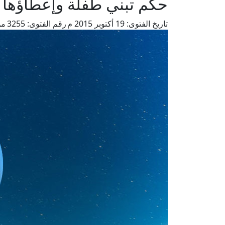
حكم تبني طفلة وإعطاؤها 
تاريخ الفتوى:
19 أكتوبر 2015 م
رقم الفتوى:
3255
من