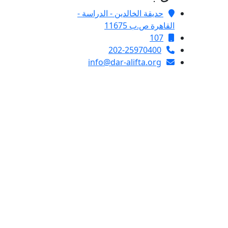
حديقة الخالدين - الدراسة -
القاهرة ص.ب 11675
107
202-25970400
info@dar-alifta.org