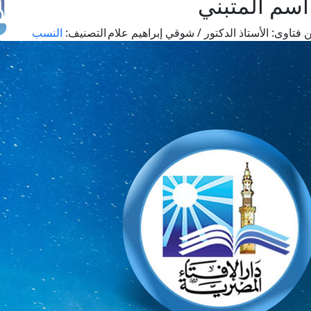
اسم المتبني
 فتاوى:
الأستاذ الدكتور / شوقي إبراهيم علام
التصنيف:
النسب
طل
اس
حج
ال
م
الق