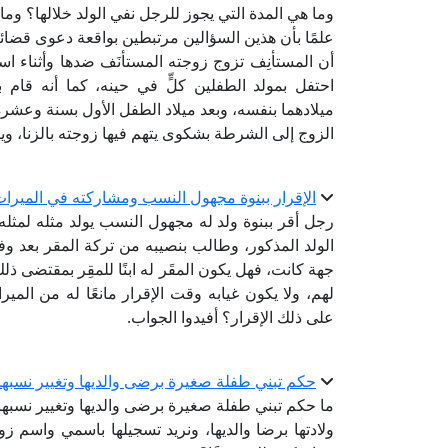
وما هي المدة التي يجوز للرجل نفي الولد خلالها؟ وما
علمًا بأن هذين السؤالين مرتبطين بواقعة دعوى قضائي
أن المستأنِف تزوج زوجته المستأنَف ضدها وأثناء اس
احتفل بمولد الطفلين كلٍّ في حينه، كما أنه قام 
الزوج إلى الشرطة بشكوى يتهم فيها زوجته بالزنا، وي
الإقرار ببنوة مجهول النسب ومشاركته في الميرا
رجل أقر ببنوة ولد له مجهول النسب يولد مثله لمثله،
الولد المذكور، وطالب بنصيبه من تركة المقر بعد وفاته
جهة كانت، فهل يكون المقَر له ابنًا للمقِر بمقتضى ذلك
لهم، ولا يكون غيابه وقت الإقرار مانعًا له من الم
على ذلك الإقرار؟ أفيدوا الجواب.
حكم تبني طفلة صغيرة برضى والديها وتغيير نسبها
ما حكم تبني طفلة صغيرة برضى والديها وتغيير نسبها؟
ولادتها برضا والديها، ونريد تسجيلها باسمي واسم 