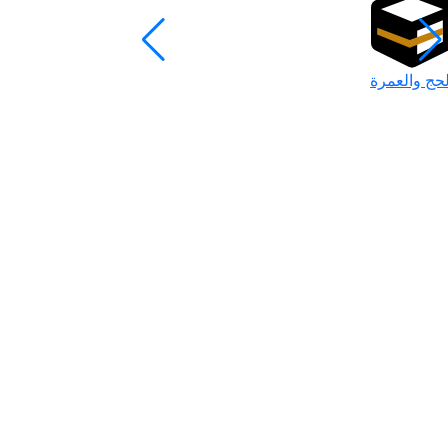
لحج والعمرة
رمضان