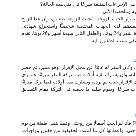
 هي الإجراءات المتبعة شرعًا في مثل هذه الحالة؟
ة وملخصها الآتي:
تمرار الحياة الزوجية أنجبت الزوجة طفلين، وأن هذا الزوج
بقيدهما لدى الجهات المختصة شخصيًّا واستخراج شهادتي
ميلادهما بنفسه، وبعد ميلاد الطفل الأول بسنة وعشرة أشهر و24 يومًا، والطفل الثاني سبعة أشهر و26 يومًا، تقدم
نفي نسب الطفلين إليه.
ث
 وكان المقر له غائبًا عن محل الإقرار، وهو مميز، ثم حضر
، وأن يشارك بقية أولاده فيما تركه المقِر ميراثًا عنه بأي
 الإقرار حيث لم يرده، ويشارك بقية أولاده فيما تركه ميراثًا
يراث شرعًا، ويقوم طلبه ما يخصه في التركة مقام التصديق
 فأنا لم أنجب أطفالًا من زوجتي وقمنا بتنبي طفلة من يوم
زوجتي، واعطائها كل ما للبنت الحقيقية من حقوق وواجبات.