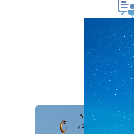
ب فتوى
تعلام عن فتوى
ز موعد
فتوى الهاتفية
َواقِيتُ الصَّـــلاة
اهرة · 06 أغسطس 2026 م