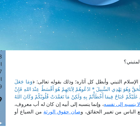
ا
 :40
ا
 :17
ا
 : 1
ا
8
لمتبني؟
ا
: 45
ا
الإسلام التبني وأبطل كل آثاره؛ وذلك بقوله تعالى: ﴿
وَمَا جَعَلَ
 :10
ُ الْحَقَّ وَهُوَ يَهْدِي السَّبِيلَ * ادْعُوهُمْ لِآبَائِهِمْ هُوَ أَقْسَطُ عِنْدَ اللهِ فَإِنْ
 عَلَيْكُمْ جُنَاحٌ فِيمَا أَخْطَأْتُمْ بِهِ وَلَكِنْ مَا تَعَمَّدَتْ قُلُوبُكُمْ وَكَانَ اللهُ
لا ينسبه إلى نفسه
، وإنما ينسبه إلى أبيه إن كان له أب معروف،
نع الناس من تغيير الحقائق، و
صان حقوق الورثة
من الضياع أو