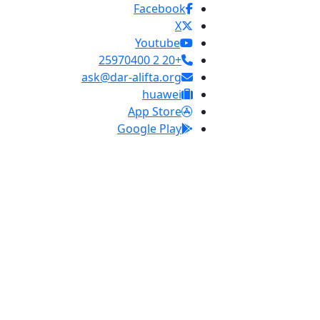
Facebook
X
Youtube
+20 2 25970400
ask@dar-alifta.org
huawei
App Store
Google Play