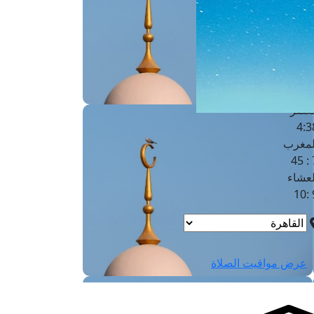
لفجر
4
لشروق
6
لظهر
1
لعصر
4:3
لمغرب
7 
لعشاء
9
عرض مواقيت الصلاة