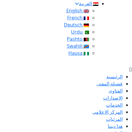
العربية
English
French
Deutsch
Urdu
Pashto
Swahili
Hausa
الرئيسية
فضيلة المفتى
الفتاوى
الإصدارات
الخدمات
المركز الإعلامى
المرئيات
هذا ديننا