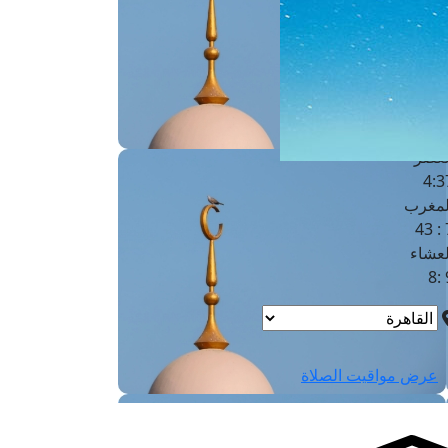
لفجر
4
لشروق
6
لظهر
1
لعصر
4:3
لمغرب
7 
لعشاء
9
عرض مواقيت الصلاة