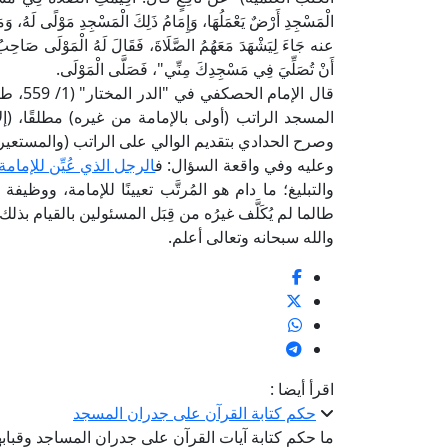
الْمَسْجِدِ أَرْضٌ يَعْمَلُهَا، وَإِمَامُ ذَلِكَ الْمَسْجِدِ مَوْلًى لَهُ، و
عنه جَاءَ لِيَشْهَدَ مَعَهُمُ الصَّلَاةَ، فَقَالَ لَهُ الْمَوْلَى صَاحِ
أَنْ تُصَلِّيَ فِي مَسْجِدِكَ مِنِّي"، فَصَلَّى الْمَوْلَى.
قال ال
المسجد الراتب (أولى بالإمامة من غيره) مطلقًا، (إ
وصرح الحدادي بتقديم الوالي على الراتب (والمستعير 
وعليه وفي واقعة السؤال: ف
الرجل الذي عُيِّن للإمام
والتبليغ؛ ما دام هو المُرتَّب تعيينًا للإمامة، ووظي
طالما لم يُكَلَّف غيرُه من قِبَل المسئولين بالقيام بذلك.
والله سبحانه وتعالى أعلم.
اقرأ أيضا :
حكم كتابة القرآن على جدران المسجد
ما حكم كتابة آيات القرآن على جدران المساجد وقباب