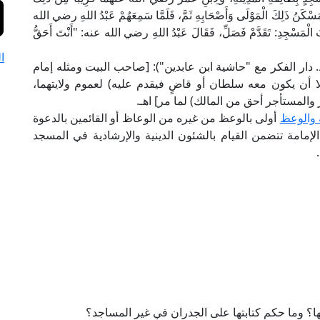
َمَسْكَنُ ذَلِكَ الْمَوْلَى وَأَصْحَابِهِ ثَمَّ، فَلَمَّا سَمِعَهُمْ عَبْدُ اللهِ رضي الله
بُ الْمَسْجِدِ: تَقَدَّمْ فَصَلِّ، فَقَالَ عَبْدُ اللهِ رضي الله عنه: "أَنْتَ أَحَقُّ
ا
إمام الحصكفي في "الدر المختار" (1/ 559، ط. دار الفكر مع "حاشية ابن عابدين"): [صاحب البيت ومثله إمام
لا أن يكون معه سلطان أو قاضٍ فيقدم عليه) لعموم ولايتهما،
والمستأجر أحق من المالك) لما مر] اهـ.
ة والوعظ
أولى بالوعظ من غيره من الوعاظ أو القائمين بالدعوة
فة الإمامة تتضمن القيام بالشئون الدينية والإرشادية في المسجد
ها؟ وما حكم كتابتها على الجدران في غير المساجد؟