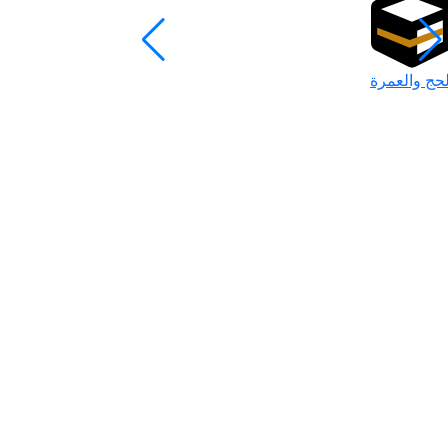
لحج والعمرة
رمضان