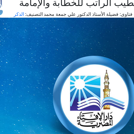
طيب الراتب للخطابة والإمامة
فتاوى:
فضيلة الأستاذ الدكتور علي جمعة محمد
التصنيف:
الذكر
طل
اس
حج
ال
م
الق