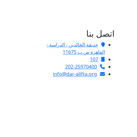
اتصل بنا
حديقة الخالدين - الدراسة -
القاهرة ص.ب 11675
107
202-25970400
info@dar-alifta.org