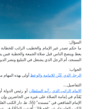
السؤال:
ما حكم تصدر غير الإمام والخطيب الراتب للخطابة وا
يعظ وينصح الناس قبل صلاة الجمعة والخطبة فمن يستح
المسجد، أم الرجل الذي يشتغل في التبليغ ونشر الدي
الجواب:
الرجل الذي عُيِّن للإمامة والوعظ
أولى بهذه المهام ما لم
التفاصيل....
الإمام الراتب الذي رتَّبه السلطان
أو رئيس الدولة أو 
يُقَدَّم في إمامة الصلاة على غيره من الحاضرين وإن ا
الكتب العلمية)- عن نَافِعٍ قَالَ: أُقِيمَتِ الصَّلَاةُ فِي مَسْجِدٍ