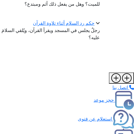
للميت؟ وهل من يفعل ذلك آثم ومبتدع؟
حكم رد السلام أثناء تلاوة القرآن
رجلٌ يجلس في المسجد ويقرأ القرآن، ويُلقي السلامَ عليه ب
عليه؟
اتصل بنا
حجز موعد
استعلام عن فتوى