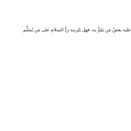
عضُ مَن يَمُرُّ به، فهل يَلزمه رَدُّ السلام على مَن يُسَلِّم