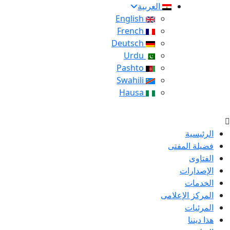
العربية
English
French
Deutsch
Urdu
Pashto
Swahili
Hausa
الرئيسية
فضيلة المفتى
الفتاوى
الإصدارات
الخدمات
المركز الإعلامى
المرئيات
هذا ديننا