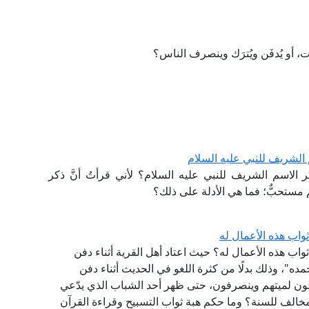
، أو يُدفَن ويُترَك وينصرف الناس؟
 الشريف للنبي عليه السلام
 الاسم الشريف للنبي عليه السلام؟ لأني قرأتُ أنَّ ذكر
 مستحبٌّ؛ فما هي الأدلة على ذلك؟
واب هذه الأعمال له
واب هذه الأعمال له؟ حيث اعتاد أهل القرية أثناء دفن
مده"، وذلك بدلًا من كثرة اللغو في الحديث أثناء دفن
دعون لميتهم وينصرفون، حتى ظهر أحد الشباب الذي يدّعي
خالف للسنة؟ وما حكم هبة ثواب التسبيح وقراءة القرآن