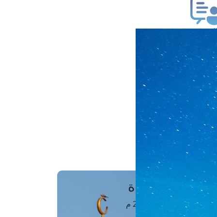
ب فتوى
تعلام عن فتوى
ز موعد
فتوى الهاتفية
َواقِيتُ الصَّـــلاة
اهرة · 08 أغسطس 2026 م