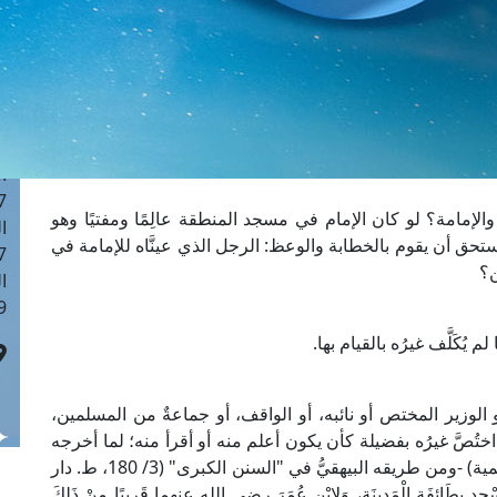
ا
 :42
ا
 :18
ا
 : 1
ا
7
لإمامة؟ لو كان الإمام في مسجد المنطقة عالِمًا ومفتيًا وهو
ا
ق أن يقوم بالخطابة والوعظ: الرجل الذي عينَّاه للإمامة في
: 43
ن؟
ا
 :8
 يُكَلَّف غيرُه بالقيام بها.
الوزير المختص أو نائبه، أو الواقف، أو جماعةٌ من المسلمين،
ختُصَّ غيرُه بفضيلة كأن يكون أعلم منه أو أقرأ منه؛ لما أخرجه
الإمام الشافعي في "مسنده" (55، ط. دار الكتب العلمية) -ومن طريقه البيهقيُّ في "السنن الكبرى" (3/ 180، ط. دار
 بِطَائِفَةِ الْمَدِينَةِ، وَلِابْنِ عُمَرَ رضي الله عنهما قَرِيبًا مِنْ ذَلِكَ