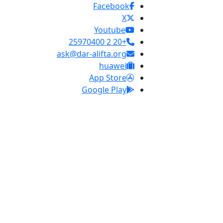
Facebook
X
Youtube
+20 2 25970400
ask@dar-alifta.org
huawei
App Store
Google Play